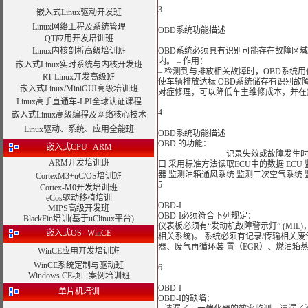
3
嵌入式Linux驱动开发班
Linux网络工程及系统管理
OBD系统功能描述
QT应用开发培训班
Linux内核剖析高级培训班
OBD系统必须具有识别可能存在故障区
内。 – 作用：
嵌入式Linux实时系统与内核开发班
– 检测到与排放相关故障时，OBD系统用
RT Linux开发高级班
使车辆排放达标 OBD系统储存有识别故
嵌入式Linux/MiniGUI高级培训班
对症修理，可以降低车主维修成本，并在
Linux高手直通车-LPI全球认证课程
4
嵌入式Linux高级编程及网络核心技术
Linux驱动、系统、应用全能班
OBD系统功能描述
OBD 的功能：
嵌入式CPU--ARM
– – – – – – – – – – – 记录
ARM开发培训班
口 采用标准方法读取ECU中的数据 EC
器 监测油箱通风系统 监测二次空气系统
CortexM3+uC/OS培训班
5
Cortex-M0开发培训班
eCos驱动移植培训
OBD-I
MIPS高级开发班
OBD-I必须符合下列规定：
BlackFin培训(基于uClinux平台)
仪表板必须有“发动机故障警示灯” (MI
嵌入式OS--WinCE
相关系统)。 系统必须有记录/传输相关
器、废气再循环装 置（EGR）、燃油箱蒸
WinCE应用开发培训班
WinCE系统定制与驱动班
6
Windows CE项目案例培训班
OBD-I
单片机培训
OBD-I的缺陷：