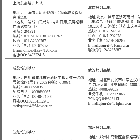
上海总部培训基地
北京培训基地
地址：上海市云屏路1399号26#新城金郡商
地址:北京市昌平区沙河南街11号
务楼310。
（地铁昌平线沙河站B出口） 
（地铁11号线白银路站2号出口旁,云屏路和
102200 行走路线：
请点击这查
白银路交叉口）
热线：010-51292078
邮编：201821
传真：010-51292078
热线：021-51875830 32300767
业务手机:15701686205
传真：021-32300767
E-mail:qianru@51qianru.cn
业务手机:15921673576
客服QQ:1243285887
E-mail:officeoffice@126.com
客服QQ: 849322415
成都培训基地
武汉培训基地
地址：四川省成都市高新区中和大道一段99
地址：湖北省武汉市江岸区汉江
号领馆区1号1-3-2903 邮编：610031
号 九运大厦401室 邮编：43002
热线：4008699035
热线：4008699035
免费电话：4008699035
业务手机：13657236279
业务手机：13540421960
客服QQ:849322415
客服QQ:1325341129 E-
E-mail:qianru5@51qianru.cn
mail:qianru4@51qianru.cn
郑州培训基地
沈阳培训基地
地址：郑州市高新区雪松路锦华大