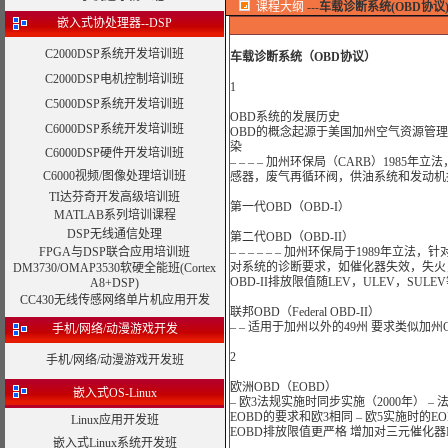
课程大纲
---
车载诊断系统(OBD协议
嵌入式协处理器--DSP
C2000DSP系统开发培训班
车载诊断系统（OBD协议）
C2000DSP电机控制培训班
1
C5000DSP系统开发培训班
OBD系统的发展历史
C6000DSP系统开发培训班
OBD的概念起源于美国加州空气资源管理委
染
C6000DSP硬件开发培训班
– – – – 加州环保局（CARB）198
C6000视频/图像处理培训班
感器，废气再循环阀，供油系统和发动机
TI达芬奇开发高级培训班
第一代OBD（OBD-I）
MATLAB系列培训课程
DSP无线通信处理
第二代OBD（OBD-II）
FPGA与DSP联合应用培训班
– – – – – – 加州环保局于1989年
对系统的诊断要求，如催化器失效，失火
DM3730/OMAP3530软硬全能班(Cortex
OBD-II排放限值随LEV，ULEV，S
A8+DSP)
CC430无线传感网络单片机应用开发
联邦OBD（Federal OBD-II）
– – 适用于加州以外的49州 要求类似加州OB
手机/网络/动漫游戏开发
2
手机/网络/动漫游戏开发班
欧洲OBD（EOBD）
嵌入式OS-Linux
– 欧3法规实施时同步实施（2000年） – 法
EOBD的要求和欧3相同 – 欧5实施时的E
Linux应用开发班
EOBD排放限值更严格 增加对三元催化器
嵌入式Linux系统开发班