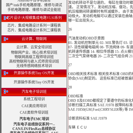
Android平台手机维修
发动机转动不是匀速的， 每缸在做功时都
国产/mtk手机电路原理、维修与调试
速。 正常情况下，发动机压缩、做功，
手机电路原理、维修与调试全能班
机压缩期间转速瞬时有所减缓外， 由于
动极大。发动机电脑可以通过安装在曲轴
芯片设计/大规模集成电路VLSI系列
哪一缸出现失火。
芯片、集成电路设计系列一课程表
26
芯片、集成电路设计系列二课程表
汽油发动机OBD示意图
云计算、物联网
01- 发动机控制单元 02- MIL警告灯 03-
云计算、云安全培训班
07- 活性碳罐电磁阀 08- 节流阀体 09- 车速
机转速传感器 14- 相位传感器 15- 点火模块
物联网产业、核心技术培训班
二次空气泵继电器 20- 二次空气组合阀 21-
物联网高级工程师培训班
高校物联网与嵌入式师资培训班
27
无线传感网络技术培训
开源操作系统Tiny OS开发
OBD相关技术标准 相关技术标准 OBD
协会(SAE)制定的。 这些标准已经被普
开源操作系统Tiny OS开发
28
汽车电子培训班
OBD标准
系统工程培训
OBD II及EOBD都规定了要遵守的标
诊断扫描工具标准 SAE J1978 故障码标准 SA
CAE类应用培训
SAE J1850(GM;Ford;CHRYSLER等) 等 ISO 9
CAE类软件培训班
诊断资料标准 SAE J1979
汽车电子EMC培训
汽车电子总线协议系列一--
车辆 ＥＣＵ
CAN/LIN/FlexRay总线协议