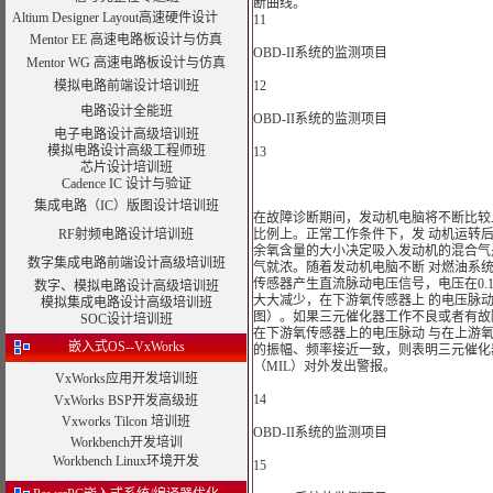
断曲线。
Altium Designer Layout高速硬件设计
11
Mentor EE 高速电路板设计与仿真
OBD-II系统的监测项目
Mentor WG 高速电路板设计与仿真
模拟电路前端设计培训班
12
电路设计全能班
OBD-II系统的监测项目
电子电路设计高级培训班
模拟电路设计高级工程师班
13
芯片设计培训班
Cadence IC 设计与验证
集成电路（IC）版图设计培训班
在故障诊断期间，发动机电脑将不断比较
RF射频电路设计培训班
比例上。正常工作条件下，发 动机运转
余氧含量的大小决定吸入发动机的混合气
数字集成电路前端设计高级培训班
气就浓。随着发动机电脑不断 对燃油系
传感器产生直流脉动电压信号，电压在0.
数字、模拟电路设计高级培训班
大大减少，在下游氧传感器上 的电压脉
模拟集成电路设计高级培训班
图）。如果三元催化器工作不良或者有故
SOC设计培训班
在下游氧传感器上的电压脉动 与在上游
嵌入式OS--VxWorks
的振幅、频率接近一致，则表明三元催化
（MIL）对外发出警报。
VxWorks应用开发培训班
14
VxWorks BSP开发高级班
Vxworks Tilcon 培训班
OBD-II系统的监测项目
Workbench开发培训
Workbench Linux环境开发
15