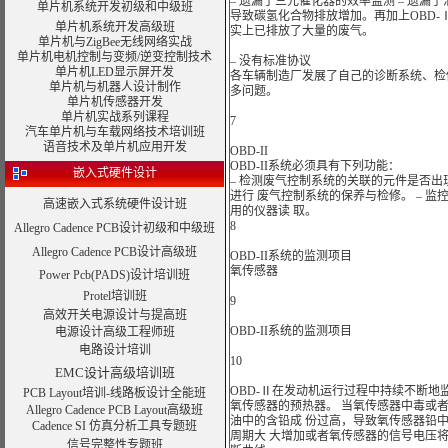
– 遗漏了三元催化器的效率监测 – 遗漏
单片机系统开发初级和中级班
导致碳氢化合物排放增加。再加上OBD-
单片机系统开发高级班
实上已排放了大量的废气。
单片机与ZigBee无线网络实战
单片机电机控制与变频/逆变控制技术
– 没有标准协议
单片机LED显示屏开发
各车辆制造厂发展了自己的诊断系统、检
单片机与机器人设计制作
多问题。
单片机传感器开发
单片机实战系列课程
7
汽车单片机与车载网络技术培训班
语音技术及单片机应用开发
OBD-II
OBD-II系统必须具有下列功能：
嵌入式硬件设计
– 检测废气控制系统的关联的元件是否出现
进行 废气控制系统的保养与检修。 – 监
高速嵌入式系统硬件设计班
用的仪器读 取。
8
Allegro Cadence PCB设计初级和中级班
Allegro Cadence PCB设计高级班
OBD-II系统的监测项目
氧传感器
Power Pcb(PADS)设计培训班
Protel培训班
9
高效开关电源设计与提高班
OBD-II系统的监测项目
电源设计高级工程师班
电路设计培训
10
EMC设计高级培训班
OBD-Ⅱ在发动机运行过程中持续不断地
PCB Layout培训-线路板设计全能班
氧传感器的预热器。 当氧传感器中毒或
Allegro Cadence PCB Layout高级班
油中的含铅成 份过高，导致氧传感器铅
Cadence SI 仿真分析工具专题班
周期大 大增加或者氧传感器的信号电压
信号完整性专题班