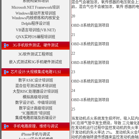
系统构架师培训
混合气会被加浓，氧传感器的电压就会上
启，混合气也不会被加浓，氧传 感器的
Microsoft.NET Framework培训
Windows驱动开发培训班
20
Windows内核修炼和内核安全
Delphi程序设计班
OBD-II系统的监测项目
VB语言培训班(VB.NET)
21
QNX实时OS编程培训班
OBD-II系统的监测项目
3G手机软件测试、硬件测试
22
3G软件测试工程师班
嵌入式测试和3G手机硬件测试班
OBD-II系统的监测项目
芯片设计/大规模集成电路VLSI
23
数字ASIC设计培训班
OBD-II系统的监测项目
混合信号测试技术培训班
24
大型RISC处理器设计培训班
模拟高级培训班
OBD-II系统的监测项目
数字设计初、中级培训班
数字设计高级培训班
25
“IC版图员”培训班
集成电路前端及后端设计
当发动机点火系统发生损坏时，吸入缸内
HC在排气管中发生燃烧，导致 三元催化
手机电路原理、维修与调试
在发动机运行过程中监控发动机的失火率，每
于发动机的失火率达 2%。 发动机失火
iPhone手机与调试
动机的曲轴转速传感器来监控发动机曲轴