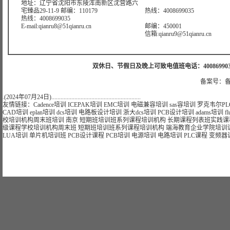
地址：辽宁省沈阳市东陵浑南新区沈营路六
宅臻品29-11-9 邮编：110179
热线：4008699035
热线：4008699035
E-mail:qianru8@51qianru.cn
邮编：450001
信箱:qianru9@51qianru.cn
双休日、节假日及晚上可致电值班电话：4008699035 值班手机
备案号：备
.(2024年07月24日)..........................................................
友情链接：
Cadence培训
ICEPAK培训
EMC培训
电磁兼容培训
sas容培训
罗克韦尔PL
CAD培训
eplan培训
dcs培训
电路板设计培训
浙大dcs培训
PCB设计培训
adams培训
f
校
培训
机构
周末班
培训
南京
短期
班
培训
班
系列课程
培训
机构
长期
课程
列表
班
实践课
级课程学校
培训
机构
周末班
短期
班
培训
班
系列课程
培训
机构
端海
教育
企业
学院
培训
LUA培训
单片机培训班
PCB设计课程
PCB培训
电源培训
电路培训
PLC课程
变频器