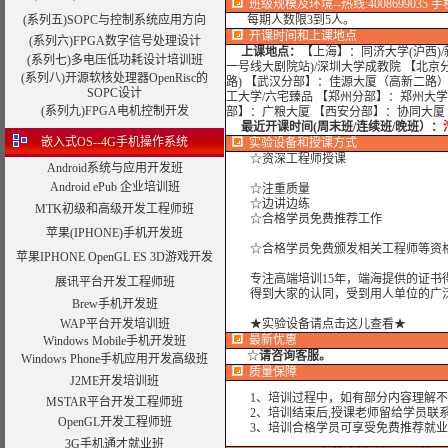
班级规模及环境--热线:4008699035 手机:
(系列五)SOPC与控制系统应用方向
每期人数限3到5人。
开课时间和上课地点
(系列六)FPGA数字信号处理设计
上课地点：
【上海】：同济大学(沪西)/
(系列七)多电压低功耗设计培训班
一号线大剧院站)/深圳大学成教院 【北京
(系列八)开源软核处理器OpenRisc的
路) 【武汉分部】：佳源大厦（高新二路
SOPC设计
工大学/六宅臻品 【郑州分部】：郑州大学
(系列九)
FPGA电机控制开发
部】：广粮大厦 【西安分部】：协同大厦
最近开课时间(周末班/连续班/晚班）：
嵌入式OS--4G手机操作系统
实验设备
和授课方式
☆资深工程师授课
Android系统与应用开发班
Android ePub 企业培训班
☆注重质量
☆边讲边练
MTK初级和高级开发工程师班
☆合格学员免费推荐工作
苹果(IPHONE)手机开发班
☆合格学员免费颁发相关工程师等资格
苹果IPHONE OpenGL ES 3D游戏开发
专注高端培训15年，端海提供的证书
展讯平台开发工程师班
得到大家的认同，受到用人单位的广
Brew手机开发班
WAP平台开发培训班
★实验设备请点击这儿查看★
最新优惠
Windows Mobile手机开发班
☆
请咨询客服。
Windows Phone手机应用开发高级班
质量保障
J2ME开发培训班
1、培训过程中，如有部分内容理解不
MSTAR平台开发工程师班
2、培训结束后,授课老师留给学员联系
OpenGL开发工程师班
3、培训合格学员可享受免费推荐就业
3G手机通才就业班