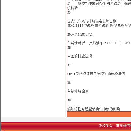
验—污染控制装置耐久性 Ⅵ型试验—低温(
统试验
35
国家汽车尾气排放标准实施日期
试验项目 I型试验 III型试验 IV型试验 V型
2007.7.1 2010.7.1
车载诊断 第一类汽油车 2008.7.1 （OBD）
36
中国的排放法规
37
OBD 系统必须显示故障的排放极限值
38
车辆排放检测
39
燃油特性对轻型柴油车排放的影响
版权所有：苏州端海信息科技