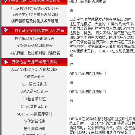
PowerPC嵌入式系统/编译器优化
OBD-II系统的监测项目
PowerPC(PPC)系统开发培训班
16
飞思卡尔MPC系统开发培训班
二次空气喷射就是发动机在冷车启动时，
编译器原理及优化技术专题班
往往不是很好，大量的CO排出 到大气
气喷射装置将新鲜空气喷入发动机的排气
PLC编程/变频器/数控/人机界面
达到欧Ⅲ排放。 喷入发动机排气管的空
动机尾气中的有害物质，同时未完全燃烧
PLC编程系列培训课程表
对三元催化器 进行预热，大大缩短三元
变频器系列培训课程表
空气喷射，避免造成三元催化器过热而毁
120s便停止工作。 OBD-Ⅱ在发动机
人机界面、数控系列培训课程表
器。
开发语言/数据库/软硬件测试
17
Java/.NET/C#/SQL全能培训班
OBD-II系统的监测项目
C语言培训班
18
C++语言培训班
JAVA语言培训班
OBD-II系统的监测项目
C#语言培训班
19
Oracle数据库培训
SQL Server数据库培训
OBD-Ⅱ在发动机运行过程中监控活性炭
软件测试培训
统工作时，一部分汽化的汽油 将通过活
油耗尽时，就会稀释混合气。燃油-空气
硬件测试培训
要的检测尺度来检测燃油蒸汽 控制装置