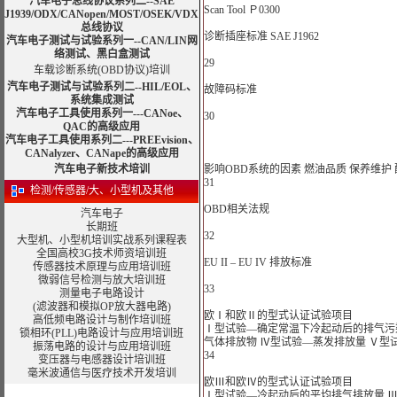
汽车电子总线协议系列二--SAE
Scan Tool Ｐ0300
J1939/ODX/CANopen/MOST/OSEK/VDX
总线协议
诊断插座标准 SAE J1962
汽车电子测试与试验系列一--CAN/LIN网
络测试、黑白盒测试
29
车载诊断系统(OBD协议)培训
汽车电子测试与试验系列二--HIL/EOL、
故障码标准
系统集成测试
汽车电子工具使用系列一---CANoe、
30
QAC的高级应用
汽车电子工具使用系列二---PREEvision、
CANalyzer、CANape的高级应用
汽车电子新技术培训
影响OBD系统的因素 燃油品质 保养维护 
31
检测/传感器/大、小型机及其他
OBD相关法规
汽车电子
长期班
32
大型机、小型机培训实战系列课程表
全国高校3G技术师资培训班
EU II – EU IV 排放标准
传感器技术原理与应用培训班
微弱信号检测与放大培训班
33
测量电子电路设计
(滤波器和模拟OP放大器电路)
欧Ⅰ和欧Ⅱ的型式认证试验项目
高低频电路设计与制作培训班
Ⅰ型试验—确定常温下冷起动后的排气污染
锁相环(PLL)电路设计与应用培训班
气体排放物 Ⅳ型试验—蒸发排放量 Ⅴ型
振荡电路的设计与应用培训班
34
变压器与电感器设计
培训班
毫米波通信与医疗技术开发培训
欧Ⅲ和欧Ⅳ的型式认证试验项目
Ⅰ型试验—冷起动后的平均排气排放量 Ⅲ