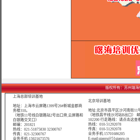
版权所有：苏州端海信息科技
上海总部培训基地
北京培训基地
地址：上海市云屏路1399号26#新城金郡商
地址:北京市昌平区沙河南街11号
务楼310。
（地铁昌平线沙河站B出口） 
（地铁11号线白银路站2号出口旁,云屏路和
102200 行走路线：
请点击这查
白银路交叉口）
热线：010-51292078
邮编：201821
传真：010-51292078
热线：021-51875830 32300767
业务手机:15701686205
传真：021-32300767
E-mail:qianru@51qianru.cn
业务手机:15921673576