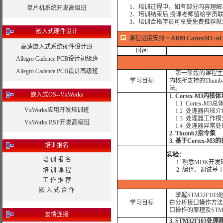
1、培训过程中，如有部分内容理解
单片机系统开发高级班
2、培训结束后,授课老师留给学员联系
3、培训合格学员可享受免费推荐就
嵌入式硬件设计
课程进度安排
－
ARM CortexM3+u
高速嵌入式系统硬件设计班
时间
Allegro Cadence PCB设计初级班
Allegro Cadence PCB设计高级班
第一阶段的课程主要帮助
学习目标
内核所支持的Thu
法。
嵌入式OS--VxWorks
1. Cortex-M3内
1.1 Cortex-M3
VxWorks应用开发培训班
1.2 处理器内核介
1.3 处理器工作模
VxWorks BSP开发高级班
1.4 处理器异常处
2. Thumb2指令集
3. 基于Cortex-
培训报名
实验：
培 训 报 名
1 熟悉MDK开发
2 编译、调试基于
培 训 课 程
工 作 推 荐
嵌 入 式 合 作
掌握STM32F1
学习目标
在分析接口操作方法
口操作的原理及STM
友情连接
3. STM32F103处