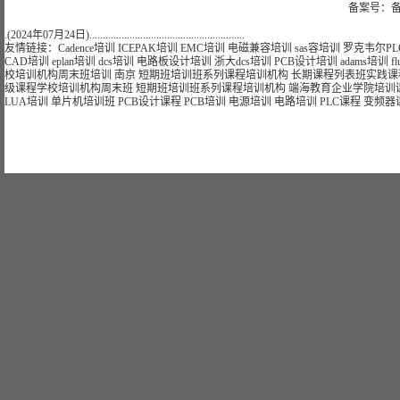
备案号：备
.(2024年07月24日)..........................................................
友情链接：
Cadence培训
ICEPAK培训
EMC培训
电磁兼容培训
sas容培训
罗克韦尔PL
CAD培训
eplan培训
dcs培训
电路板设计培训
浙大dcs培训
PCB设计培训
adams培训
f
校
培训
机构
周末班
培训
南京
短期
班
培训
班
系列课程
培训
机构
长期
课程
列表
班
实践课
级课程学校
培训
机构
周末班
短期
班
培训
班
系列课程
培训
机构
端海
教育
企业
学院
培训
LUA培训
单片机培训班
PCB设计课程
PCB培训
电源培训
电路培训
PLC课程
变频器