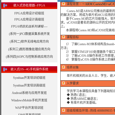
课程背景
－
－
ARM CortexM3+uC
嵌入式协处理器--FPGA
Cortex-M3是ARM公司推出的
FPGA应用设计初级班
的解决方案，将成为单片机MCU应用的
基于Cortex-M3的芯片功能强大
FPGA应用设计高级班
求。uC/OSII是著名的源码公开的实
FPGA项目实战系列课程----
上。
本课程将Cortex-M3和uC/OSII
(系列一)PCI数据采集系统开发
课程目标
(系列二)软件无线电应用方向
1） 了解Cortex-M3体系结构及thu
方法；
(系列三)图形图像处理应用方向
2） 掌握STM32F103处理器各个接
3） 了解uC/OS-II操作系统工作原理
(系列四)SOPC与控制系统应用方向
4） 掌握在uC/OS-II操作系统上的
培养对象
嵌入式OS--4G手机操作系统
单片机相关的从业人士、学生、嵌入
Symbian开发培训初级班
入学要求
Symbian开发培训高级班
学员学习本课程应具备下列基础知
Android系统与应用开发班
◆ 熟悉C语言；
◆ 熟悉ARM汇编语言；
WindowsMobile手机开发班
◆ 有单片机开发基础。
WAP平台开发培训班
班级规模及环境--热线:4008699035 手机