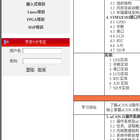
3.1 组织结构
嵌入式培训
3.2 内存及启动模
Linux培训
3.3 外围模块及
4. STM32F103接口
FPGA培训
4.1 GPIO
4.2 中断
DSP培训
4.3 串口
4.4 LCD
4.5 RTC
学员
VIP专区
4.6 A/D
4.7 SD卡
用户名:
实验：
1 LED实验
密码:
2 中断实验
3 串口实验
4 LCD实验
5 RTC实验
6 A/D 实验
7 SD卡实验
了解uC/OS-I
学习目标
础上掌握uC/OS-I
5. uC/OS-II操
5.1 操作系统及uC/O
5.2 任务、进程概
5.3 内核数据结构
5.5 系统中断处理