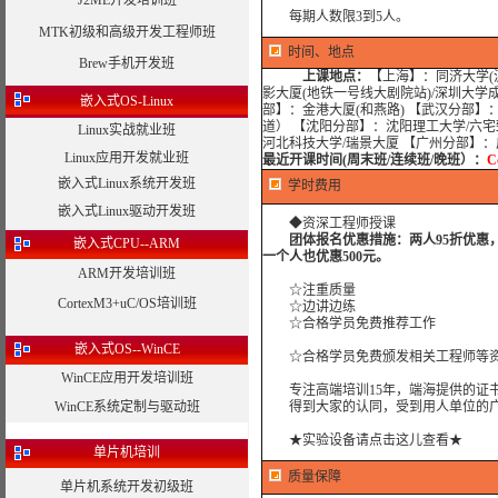
J2ME开发培训班
每期人数限3到5人。
MTK初级和高级开发工程师班
时间、地点
Brew手机开发班
上课地点：
【上海】：同济大学(沪
影大厦(地铁一号线大剧院站)/深圳大学
嵌入式OS-Linux
部】：金港大厦(和燕路) 【武汉分部】
道） 【沈阳分部】：沈阳理工大学/六宅
Linux实战就业班
河北科技大学/瑞景大厦 【广州分部】
Linux应用开发就业班
最近开课时间(周末班/连续班/晚班）：
C
嵌入式Linux系统开发班
学时费用
嵌入式Linux驱动开发班
◆资深工程师授课
团体报名优惠措施：两人95折优惠
嵌入式CPU--ARM
一个人也优惠500元。
ARM开发培训班
☆注重质量
CortexM3+uC/OS培训班
☆边讲边练
☆合格学员免费推荐工作
嵌入式OS--WinCE
☆合格学员免费颁发相关工程师等资
WinCE应用开发培训班
专注高端培训15年，端海提供的证书
WinCE系统定制与驱动班
得到大家的认同，受到用人单位的广
★实验设备请点击这儿查看★
单片机培训
质量保障
单片机系统开发初级班