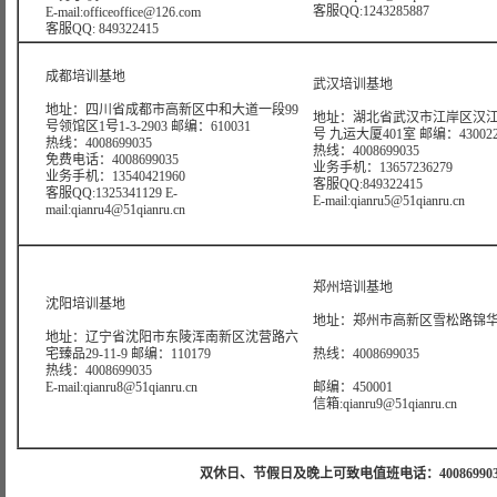
客服QQ:1243285887
E-mail:officeoffice@126.com
客服QQ: 849322415
成都培训基地
武汉培训基地
地址：四川省成都市高新区中和大道一段99
地址：湖北省武汉市江岸区汉江
号领馆区1号1-3-2903 邮编：610031
号 九运大厦401室 邮编：43002
热线：4008699035
热线：4008699035
免费电话：4008699035
业务手机：13657236279
业务手机：13540421960
客服QQ:849322415
客服QQ:1325341129 E-
E-mail:qianru5@51qianru.cn
mail:qianru4@51qianru.cn
郑州培训基地
沈阳培训基地
地址：郑州市高新区雪松路锦华大
地址：辽宁省沈阳市东陵浑南新区沈营路六
宅臻品29-11-9 邮编：110179
热线：4008699035
热线：4008699035
E-mail:qianru8@51qianru.cn
邮编：450001
信箱:qianru9@51qianru.cn
双休日、节假日及晚上可致电值班电话：4008699035 值班手机