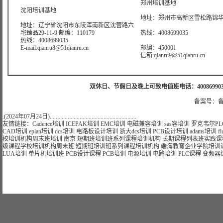
郑州培训基地
沈阳培训基地
地址：郑州市高新区雪松路锦华大
地址：辽宁省沈阳市东陵浑南新区沈营路六
宅臻品29-11-9 邮编：110179
热线：4008699035
热线：4008699035
E-mail:qianru8@51qianru.cn
邮编：450001
信箱:qianru9@51qianru.cn
双休日、节假日及晚上可致电值班电话：4008699035 值班手机
备案号：备
.(2024年07月24日)..........................................................
友情链接：
Cadence培训
ICEPAK培训
EMC培训
电磁兼容培训
sas容培训
罗克韦尔PL
CAD培训
eplan培训
dcs培训
电路板设计培训
浙大dcs培训
PCB设计培训
adams培训
f
校
培训
机构
周末班
培训
南京
短期
班
培训
班
系列课程
培训
机构
长期
课程
列表
班
实践课
级课程学校
培训
机构
周末班
短期
班
培训
班
系列课程
培训
机构
端海
教育
企业
学院
培训
LUA培训
单片机培训班
PCB设计课程
PCB培训
电源培训
电路培训
PLC课程
变频器