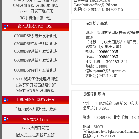
J2ME开发培训班
课程
培训
业务手机:15921673576
E-mail:officeoffice@126.com
系列培训课程
培训机构
课程
客服QQ: 849322415 849322415
OpenGL开发工程师班
3G手机通才就业班
深圳培训基地
嵌入式协处理器--DSP
地址：深圳市罗湖区桂园路2号电
C2000DSP系统开发培训班
1816
（地铁一号线大剧院站D出口旁
C2000DSP电机控制培训班
路交叉口,近地王大厦）
C5000DSP系统开发培训班
4008699035
热线：
4008699035
传真：
C6000DSP系统开发培训班
13699831341
业务手机：
邮编：518001
C6000DSP硬件开发培训班
信箱:qianru2@51qianru.cn
客服QQ:2472106501
C6000视频/图像处理培训班
TI达芬奇开发高级培训班
MATLAB系列培训课程
成都培训基地
手机/网络/动漫游戏开发
地址：四川省成都市高新区中和大
馆区1号1-3-2903
手机/网络/动漫游戏开发班
热线：4008699035 业务手机：13540
嵌入式OS-Linux
邮编：610031
Linux应用开发班
信箱:qianru4@51qianru.cn51qianru.c
嵌入式Linux系统开发班
客服QQ:1325341129