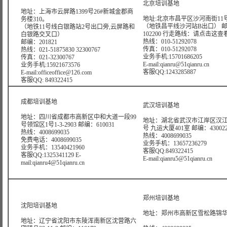
北京培训基地
地址：上海市云屏路1399号26#新城金郡商
地址:北京市昌平区沙河南街11号
务楼310。
（地铁昌平线沙河站B出口） 
（地铁11号线白银路站2号出口旁,云屏路和
102200 行走路线：
请点击这查
白银路交叉口）
热线：010-51292078
邮编：201821
传真：010-51292078
热线：021-51875830 32300767
业务手机:15701686205
传真：021-32300767
E-mail:qianru@51qianru.cn
业务手机:15921673576
客服QQ:1243285887
E-mail:officeoffice@126.com
客服QQ: 849322415
成都培训基地
武汉培训基地
地址：四川省成都市高新区中和大道一段99
地址：湖北省武汉市江岸区汉江
号领馆区1号1-3-2903 邮编：610031
号 九运大厦401室 邮编：43002
热线：4008699035
热线：4008699035
免费电话：4008699035
业务手机：13657236279
业务手机：13540421960
客服QQ:849322415
客服QQ:1325341129 E-
E-mail:qianru5@51qianru.cn
mail:qianru4@51qianru.cn
郑州培训基地
沈阳培训基地
地址：郑州市高新区雪松路锦华大
地址：辽宁省沈阳市东陵浑南新区沈营路六