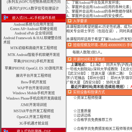
(系列五)SOPC与控制系统应用方向
1、了解Android平台及其开发环境；
2、掌握并会运用Android应用的各种元素
(系列六)FPGA数字信号处理设计
3、掌握并会运用Android的各种数据存
4、掌握并会运用Android的安全模式。
嵌入式OS--4G手机操作系统
入学要求
Android系统与应用开发班
本课程面向希望把握4G历史性机遇，成为
Cortex A8+Android 软硬全能班
相关专业硕士学历（包括在读），同时具备
Android ePub 企业培训班
Android Framework & HAL软硬整合技
本课程同样适用于希望了解Android开
术班
班级规模及环境--热线:4008699035 手机:
MTK初级和高级开发工程师班
每期人数限3到5人。
MTK Android智能手机软硬开发班
开课时间和上课地点
苹果(IPHONE)手机开发班
上课地点：
【上海】：同济大学(沪西)/
苹果IPHONE OpenGL ES 3D游戏开发
一号线大剧院站)/深圳大学成教院 【北京
【武汉分部】：佳源大厦（高新二路） 【
展讯平台开发工程师班
学/六宅臻品 【郑州分部】：郑州大学/锦
Brew手机开发班
广粮大厦 【西安分部】：协同大厦
最近开课时间(周末班/连续班/晚班）：
WAP平台开发培训班
实验设备
和授课方式
Windows Mobile手机开发班
☆资深工程师授课
Windows Phone手机应用开发高级班
J2ME开发培训班
MSTAR平台开发工程师班
☆注重质量
☆边讲边练
OpenGL开发工程师班
☆合格学员免费推荐工作
3G手机通才就业班
☆合格学员免费颁发相关工程师等资格
嵌入式协处理器--DSP