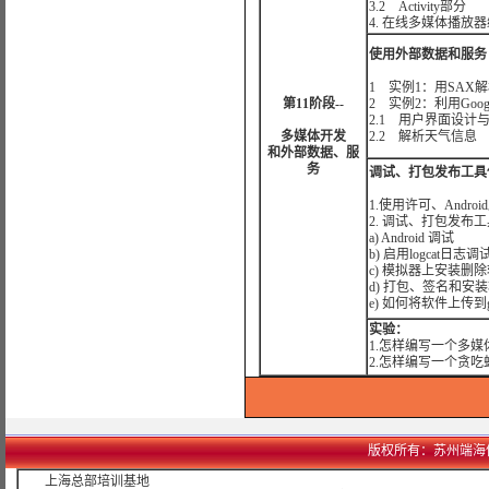
3.2 Activity部分
4. 在线多媒体播放
使用外部数据和服务
1 实例1：用SAX
第11阶段--
2 实例2：利用Goo
2.1 用户界面设
多媒体开发
2.2 解析天气信
和外部数据、服
务
调试、打包发布工具
1.使用许可、Andro
2. 调试、打包发布
a) Android 调试
b) 启用logcat日志调
c) 模拟器上安装删
d) 打包、签名和安
e) 如何将软件上传到goo
实验：
1.怎样编写一个多媒
2.怎样编写一个贪吃
版权所有：苏州端海信息科技
上海总部培训基地