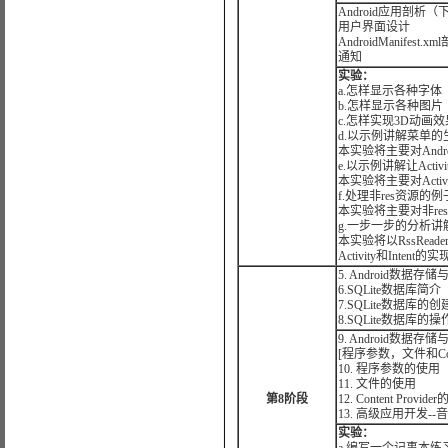
Android应用剖析（
用户界面设计
AndroidManifest.xm
通知
实验：
a.怎样显示各种字体
b.怎样显示各种图片
c.怎样实现3D动画
d.以示例讲解菜单
本实验将主要对And
e.以示例讲解让Acti
本实验将主要对Acti
f.处理非res资源的例
本实验将主要对非r
g.一步一步的分析讲解并对
本实验将以RssRe
Activity和Intent
5. Android数据存
6.SQLite数据库简介
7.SQLite数据库的
8.SQLite数据库的操
9. Android数据
[程序参数，文件和Conten
10. 程序参数的使用
11. 文件的使用
第8阶段
12. Content Provid
13. 高级应用开发-
实验：