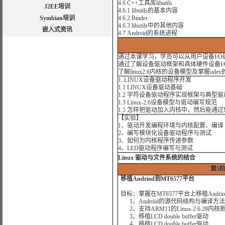
4.6 C++工具库libutils
J2EE培训
4.6.1 libutils的基本内容
Symbian培训
4.6.2 Binder
4.6.3 libutils中的其他内容
嵌入式资讯
4.7 Android的系统进程
通过本课学习，学员可以从用户设备I/
通过了解设备驱动框架和具体硬件设备I
了解linux2.6内核的设备模型及掌握ude
1. LINUX设备驱动程序开发
1.1 LINUX设备驱动基础
1.2 字符设备驱动程序实现框架与典型
1.3 Linux-2.6设备模型与驱动编写规范
1.5 怎样把驱动加入内核中，然后能通过Mak
【实验】
1、驱动开发编程环境与内核配置、编译
2、编写模块化设备驱动程序与测试
3、如何为内核程序传递参数
4、LED驱动程序编写与测试
Linux 驱动与文件系统的结合
第5阶
移植Andriod到MT6577平台
目标：掌握在MT6577平台上移植Andr
1、Android的源代码结构与编译方法
2、支持ARM11的Linux-2.6.28内
3、移植LCD double buffer驱动
4、移植LCD double buffer驱动