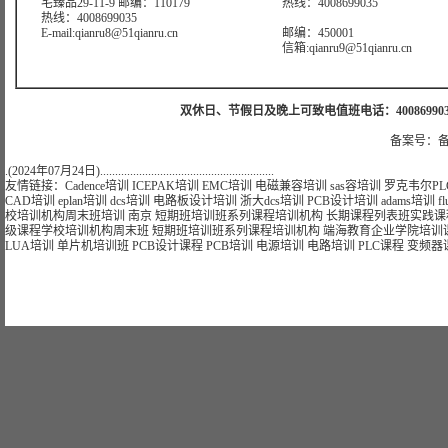
宅臻品29-11-9 邮编：110179
热线：4008699035
热线：4008699035
E-mail:qianru8@51qianru.cn
邮编：450001
信箱:qianru9@51qianru.cn
双休日、节假日及晚上可致电值班电话：4008699035 值班手机
备案号：备
.(2024年07月24日)..........................................................
友情链接：
Cadence培训
ICEPAK培训
EMC培训
电磁兼容培训
sas容培训
罗克韦尔PL
CAD培训
eplan培训
dcs培训
电路板设计培训
浙大dcs培训
PCB设计培训
adams培训
f
校
培训
机构
周末班
培训
南京
短期
班
培训
班
系列课程
培训
机构
长期
课程
列表
班
实践课
级课程学校
培训
机构
周末班
短期
班
培训
班
系列课程
培训
机构
端海
教育
企业
学院
培训
LUA培训
单片机培训班
PCB设计课程
PCB培训
电源培训
电路培训
PLC课程
变频器