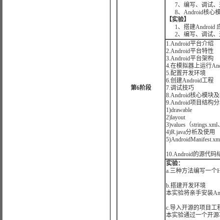
7、编写、调试、运行He
8、Android核
【实验】
1、搭建Android
2、编写、调试、运行
1.Android平台介绍
2.Android平台特性
3.Android平台架构
4.在模拟器上运行Andr
5.配置开发环境
6.创建Android工程
第6阶段
7.调试技巧
8.
Android核心模
9.Android项目结构
1)drawable
2)layout
3)values（strings.xm
4)R.java分析及使用
5)AndroidManifest.
10.
Android的源
实验：
a.三种方法编写一个He
b.搭建开发环境
本实验将亲手安装Andr
c.导入开源的项目工
本实验通过一个开源