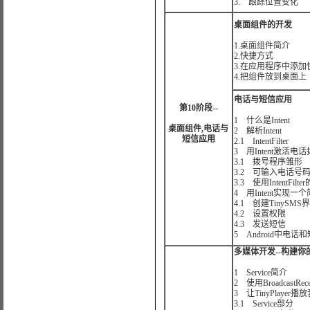
3. 跟踪位置变化
桌面组件的开发
1.桌面组件简介
2.快捷方式
3.在应用程序中添加
4.把组件放到桌面
电话与短信应用
第10阶段--
1 什么是Intent
桌面组件,电话与
2 解析Intent
短信应用
2.1 IntentFilter
3 用Intent激活
3.1 拨号程序雏
3.2 可输入电话
3.3 使用IntentFi
4 用Intent实现
4.1 创建TinySM
4.2 设置权限
4.3 发送短信
5 Android中电
多媒体开发--构建
1 Service简介
2 使用BroadcastRec
3 让TinyPlayer
3.1 Service部分