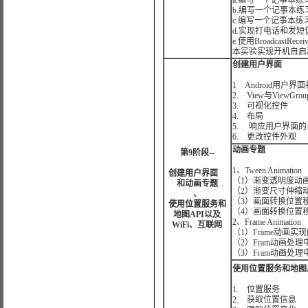
a.编写一个记事本练
b.编写一个记事本练
c.编写一个记事本练
d.实现打电话和发短
e.使用BroadcastRece
本实验实现开机自启动的功
创建用户界面
1 Android用户
2. View与ViewGr
3. 可视化控件
4. 布局
5. 响应用户界面
6. 更改控件外观
动画专题
第9阶段--
1、Tween Animation
创建用户界面
（1）渐变透明度动
和动画专题
（2）渐变尺寸伸缩
、
（3）画面转换位置
使用位置服务和
（4）画面转换位置
地图API以及
2、Frame Animation
WiFi、互联网
（1）Frame动画实
（2）Fram动画处
（3）Fram动画处
使用位置服务和地图A
1. 位置服务
2. 获取位置信息