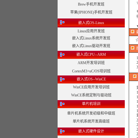
☆合
Brew手机开发班
专注
苹果(IPHONE)手机开发班
得到
嵌入式OS-Linux
Linux应用开发班
嵌入式Linux系统开发班
嵌入式Linux驱动开发班
嵌入式CPU--ARM
1、
2、
ARM开发培训班
3、
CortexM3+uC/OS培训班
嵌入式OS--WinCE
WinCE应用开发培训班
第1
1.
WinCE系统定制与驱动班
1.
1.
单片机培训
1.
1.
单片机系统开发初级和中级班
第2章
2.1
单片机系统开发高级班
2.2 
2.
嵌入式硬件设计
2.