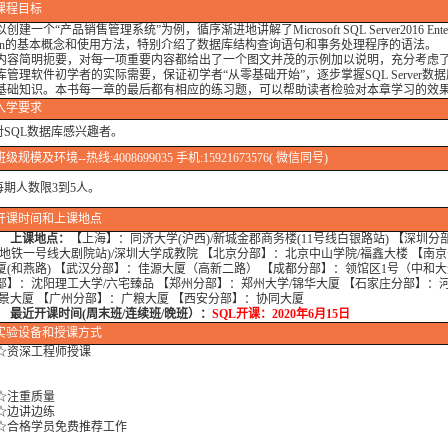
课程目标
一个“产品销售管理系统”为例，循序渐进地讲解了Microsoft SQL Server2016 Enterp
ition的基本概念和使用方法，特别介绍了数据库结构查询语句和事务处理程序的语法。
简明扼要，对每一项重要内容都给出了一个图文并茂的示例加以说明，充分考虑了SQL 
库管理软件初学者的实际需要，保证初学者“从零基础开始”，逐步掌握SQL Server数
基础知识。本书每一章的最后都有相应的练习题，可以帮助读者检验对本章学习的效
入学要求
对SQL数据库感兴趣者。
班级规模及环境--热线:4008699035 手机:15921673576( 微信同号)
人数限3到5人。
开课时间和上课地点
上课地点：
【上海】：同济大学(沪西)/新城金郡商务楼(11号线白银路站) 【深圳分
(地铁一号线大剧院站)/深圳大学成教院 【北京分部】：北京中山学院/福鑫大楼 【南
厦(和燕路) 【武汉分部】：佳源大厦（高新二路） 【成都分部】：领馆区1号（中和大
部】：沈阳理工大学/六宅臻品 【郑州分部】：郑州大学/锦华大厦 【石家庄分部】：
瑞景大厦 【广州分部】：广粮大厦 【西安分部】：协同大厦
开课时间(周末班/连续班/晚班）：
SQL开课：2020年6月15日
实验设备
和授课方式
资深工程师授课
注重质量
边讲边练
格学员免费推荐工作