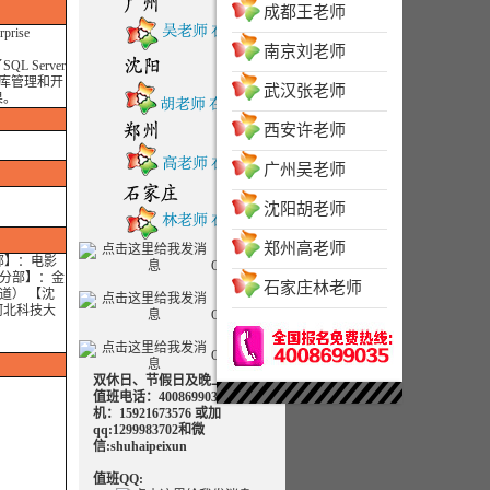
成都王老师
rise
南京刘老师
Server
据库管理和开
武汉张老师
果。
西安许老师
广州吴老师
沈阳胡老师
郑州高老师
部】：电影
QQ客服一
京分部】：金
石家庄林老师
道） 【沈
河北科技大
QQ客服二
QQ客服三
双休日、节假日及晚上可致电
值班电话：4008699035 值班手
机：15921673576 或加
qq:1299983702和微
信:shuhaipeixun
值班QQ: