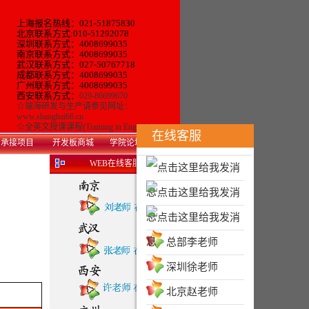
上海报名热线：021-51875830
北京联系方式:010-51292078
深圳联系方式：4008699035
南京联系方式：4008699035
武汉联系方式：027-50767718
成都联系方式：4008699035
广州联系方式：
4008699035
西安联系方式：
029-86699670
☆
端海研发与生产
请参见网址：
www.shanghai66.cn
☆
全英文授课课程(Training in English)
在线客服
承接项目
开发板商城
学院论坛
WEB在线客服
总部李老师
深圳徐老师
北京赵老师