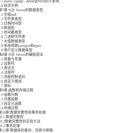
insert. Update , delete语句中的子查询
6 综合示例
 SQL Server的数据类型
 空值null
2 字符串类型
3 日期时间型
4 数值型
5 时间戳类型
6 二进制字符串
7 大值数据类型
 系统视图systypes和types
9 用户定义数据类型
 SQL Server的编程语法
1 常量与变量
2 运算符
3 表达式
4 注释符
5 流程控制语句
6 自定义错误
7 游标
章 函数和存储过程
1 函数分数
2 内置函数
3 自定义函数
4 存储过程
0章 数据完整性和事务处理
.1 数据完整性
.2数据完整性的实现方法
.3 事务处理
1章 数据库的备份、还原与移植