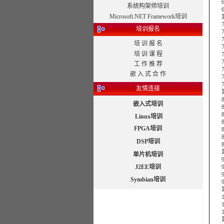
6.5 
系统构架师培训
6.
Microsoft.NET Framework培训
第7章
7.1
培训报名
7.
7.
培 训 报 名
7.
培 训 课 程
7.
7.
工 作 推 荐
7.
嵌 入 式 合 作
7.8
7.
友情连接
第8章
8.
嵌入式培训
8.
8.
Linux培训
8.
FPGA培训
8.
8.
DSP培训
8.
第9
单片机培训
9.
J2EE培训
9.
9.
Symbian培训
9.
第1
10
10
10
第1