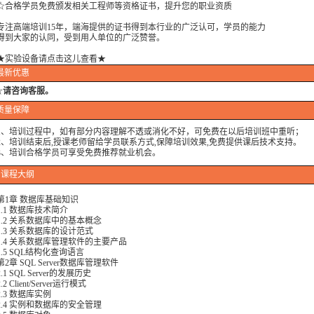
格学员免费颁发相关工程师等资格证书，提升您的职业资质
高端培训15年，端海提供的证书得到本行业的广泛认可，学员的能力
大家的认同，受到用人单位的广泛赞誉。
★实验设备请点击这儿查看★
最新优惠
☆
请咨询客服。
质量保障
培训过程中，如有部分内容理解不透或消化不好，可免费在以后培训班中重听；
培训结束后,授课老师留给学员联系方式,保障培训效果,免费提供课后技术支持。
培训合格学员可享受免费推荐就业机会。
课程大纲
章 数据库基础知识
1 数据库技术简介
2 关系数据库中的基本概念
3 关系数据库的设计范式
4 关系数据库管理软件的主要产品
5 SQL结构化查询语言
 SQL Server数据库管理软件
 SQL Server的发展历史
Client/Server运行模式
3 数据库实例
4 实例和数据库的安全管理