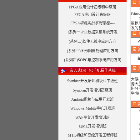
FPGA应用设计初级和中级班
以创建
Ed
FPGA应用设计高级班
内容
FPGA项目实战系列课程----
数据
发的
(系列一)PCI数据采集系统开发
(系列二)软件无线电应用方向
(系列三)图形图像处理应用方向
每期
(系列四)SOPC与控制系统应用方向
嵌入式OS--4G手机操作系统
大厦
Symbian开发培训初级和中级班
港大
阳分
Symbian开发培训高级班
学/
最近
Android系统与应用开发班
Windows Mobile手机开发班
☆
WAP平台开发培训班
☆
J2ME开发培训班
☆
☆合
MTK初级和高级开发工程师班