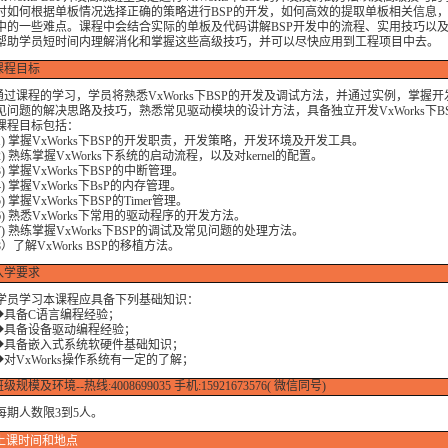
讨如何根据单板情况选择正确的策略进行BSP的开发，如何高效的提取单板相关信息，
中的一些难点。课程中会结合实际的单板及代码讲解BSP开发中的流程、实用技巧以
帮助学员短时间内理解消化和掌握这些高级技巧，并可以尽快应用到工程项目中去。
课程目标
课程的学习，学员将熟悉VxWorks下BSP的开发及调试方法，并通过实例，掌握开
见问题的解决思路及技巧，熟悉常见驱动模块的设计方法，具备独立开发VxWorks下B
课程目标包括：
 掌握VxWorks下BSP的开发职责，开发策略，开发环境及开发工具。
熟练掌握VxWorks下系统的启动流程，以及对kernel的配置。
掌握VxWorks下BSP的中断管理。
掌握VxWorks下BsP的内存管理。
掌握VxWorks下BSP的Timer管理。
 熟悉VxWorks下常用的驱动程序的开发方法。
 熟练掌握VxWorks下BSP的调试及常见问题的处理方法。
了解VxWorks BSP的移植方法。
入学要求
学习本课程应具备下列基础知识：
备C语言编程经验；
备设备驱动编程经验；
备嵌入式系统软硬件基础知识；
VxWorks操作系统有一定的了解；
级规模及环境--热线:4008699035 手机:15921673576( 微信同号)
人数限3到5人。
上课时间和地点