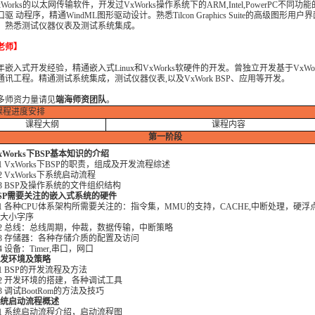
xWorks的以太网传输软件，开发过VxWorks操作系统下的ARM,Intel,PowerPC不同功
驱 动程序，精通WindML图形驱动设计。熟悉Tilcon Graphics Suite的高级图形用
，熟悉测试仪器仪表及测试系统集成。
老师】
年嵌入式开发经验，精通嵌入式Linux和VxWorks软硬件的开发。曾独立开发基于VxWo
通讯工程。精通测试系统集成，测试仪器仪表,以及VxWork BSP、应用等开发。
多师资力量请见
端海师资团队
。
课程进度安排
课程大纲
课程内容
第一
阶段
 VxWorks下BSP基本知识的介绍
1 VxWorks下BSP的职责，组成及开发流程综述
2 VxWorks下系统启动流程
3 BSP及操作系统的文件组织结构
 BSP需要关注的嵌入式系统的硬件
1 各种CPU体系架构所需要关注的：指令集，MMU的支持，CACHE,中断处理，硬浮
大小字序
2 总线：总线周期，仲裁，数据传输，中断策略
3 存储器：各种存储介质的配置及访问
4 设备：Timer,串口，网口
 开发环境及策略
1 BSP的开发流程及方法
2 开发环境的搭建，各种调试工具
3 调试BootRom的方法及技巧
 系统启动流程概述
1 系统启动流程介绍，启动流程图