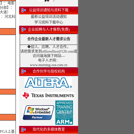
部】：电影
京分部】：
公益培训通知与资料下载
和大道）
】：河北科
最新公益培训活动通知
学习资料下载中心
企业招聘与人才推荐(免费)
合作企业最新人才需求公告
◆招人、应聘、人才合作，
请把需求发到officeoffice@126.com或
访问端海旗下网站---
电子人才网
：
www.morning-sea.com.cn
合作伙伴与授权机构
现代化的多媒体教室
PGA上基