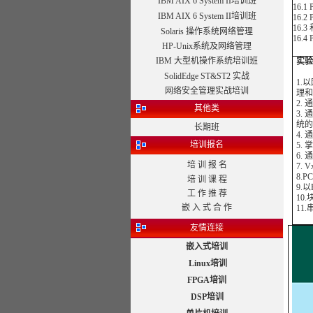
IBM AIX 6 System II培训班
16.
IBM AIX 6 System II培训班
16.
16.
Solaris 操作系统网络管理
16.
HP-Unix系统及网络管理
IBM 大型机操作系统培训班
实验
SolidEdge ST&ST2 实战
1.
网络安全管理实战培训
理和
2.
其他类
3.
统的
长期班
4.
培训报名
5.
6.
培 训 报 名
7.
8.
培 训 课 程
9.
工 作 推 荐
10
嵌 入 式 合 作
11
友情连接
嵌入式培训
Linux培训
FPGA培训
DSP培训