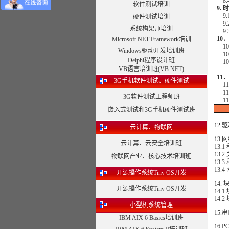
8.
软件测试培训
9.
9.
硬件测试培训
9.
系统构架师培训
9.
10
Microsoft.NET Framework培训
10
Windows驱动开发培训班
10
Delphi程序设计班
10
VB语言培训班(VB.NET)
11
3G手机软件测试、硬件测试
11.
11
3G软件测试工程师班
11
嵌入式测试和3G手机硬件测试班
12
云计算、物联网
13.
云计算、云安全培训班
13.
13.
物联网产业、核心技术培训班
13.
13.
开源操作系统Tiny OS开发
14.
开源操作系统Tiny OS开发
14.
14.
小型机系统管理
15.
IBM AIX 6 Basics培训班
16.