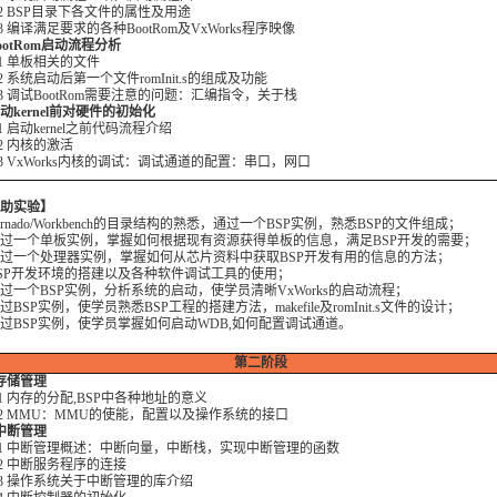
2 BSP目录下各文件的属性及用途
3 编译满足要求的各种BootRom及VxWorks程序映像
 BootRom启动流程分析
1 单板相关的文件
2 系统启动后第一个文件romInit.s的组成及功能
3 调试BootRom需要注意的问题：汇编指令，关于栈
 启动kernel前对硬件的初始化
1 启动kernel之前代码流程介绍
2 内核的激活
3 VxWorks内核的调试：调试通道的配置：串口，网口
助实验】
 Tornado/Workbench的目录结构的熟悉，通过一个BSP实例，熟悉BSP的文件组成；
 通过一个单板实例，掌握如何根据现有资源获得单板的信息，满足BSP开发的需要；
 通过一个处理器实例，掌握如何从芯片资料中获取BSP开发有用的信息的方法；
 BSP开发环境的搭建以及各种软件调试工具的使用；
 通过一个BSP实例，分析系统的启动，使学员清晰VxWorks的启动流程；
 通过BSP实例，使学员熟悉BSP工程的搭建方法，makefile及romInit.s文件的设计；
 通过BSP实例，使学员掌握如何启动WDB,如何配置调试通道。
第二
阶段
存储管理
1 内存的分配,BSP中各种地址的意义
2 MMU：MMU的使能，配置以及操作系统的接口
中断管理
1 中断管理概述：中断向量，中断栈，实现中断管理的函数
2 中断服务程序的连接
3 操作系统关于中断管理的库介绍