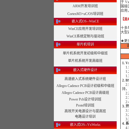
于 V
ARM开发培训班
围接口
应用
CortexM3+uC/OS培训班
【吴
嵌入式OS--WinCE
十多
WinCE应用开发培训班
大型
WinCE系统定制与驱动班
★
更
单片机培训
单片机系统开发初级和中级班
单片机系统开发高级班
1.
1.
嵌入式硬件设计
1.
1.
高速嵌入式系统硬件设计班
2.
2.
Allegro Cadence PCB设计初级和中级班
持，
Allegro Cadence PCB设计高级班
2.
2.
Power Pcb设计培训班
2.
Protel培训班
3.
3.
高效开关电源设计与提高班
3.
电路设计培训
3.
4.
嵌入式OS--VxWorks
4.