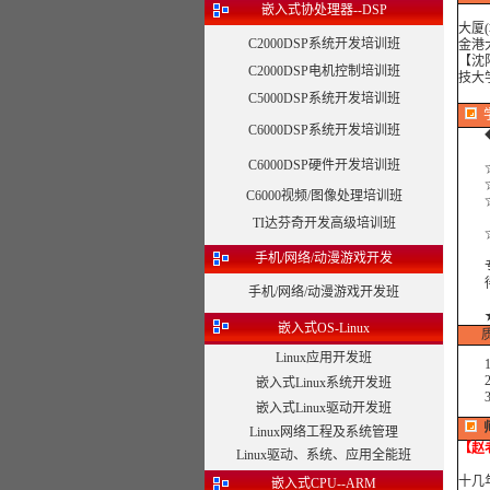
嵌入式协处理器--DSP
大厦
C2000DSP系统开发培训班
金港
【沈
C2000DSP电机控制培训班
技大
最近
C5000DSP系统开发培训班
C6000DSP系统开发培训班
◆
C6000DSP硬件开发培训班
☆
☆
C6000视频/图像处理培训班
☆合
TI达芬奇开发高级培训班
☆合
手机/网络/动漫游戏开发
专注
得到
手机/网络/动漫游戏开发班
嵌入式OS-Linux
Linux应用开发班
1、
2、
嵌入式Linux系统开发班
3、
嵌入式Linux驱动开发班
Linux网络工程及系统管理
【赵
Linux驱动、系统、应用全能班
十几
嵌入式CPU--ARM