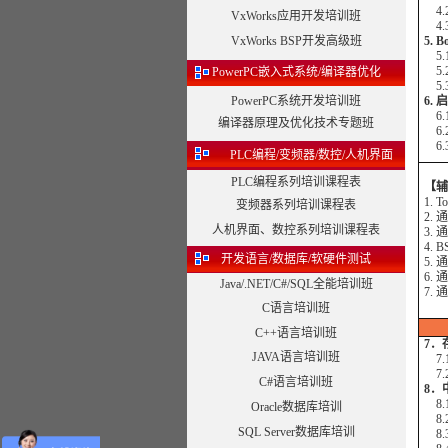
4.
VxWorks应用开发培训班
4.
VxWorks BSP开发高级班
5.
5.
5.
PowerPC嵌入式系统/编译器优化
5.
PowerPC系统开发培训班
6.
6.
编译器原理及优化技术专题班
6.
6.
PLC编程/变频器/数控/人机界面
PLC编程系列培训课程表
【辅
1.
变频器系列培训课程表
2.
人机界面、数控系列培训课程表
3.
4.
开发语言/数据库/软硬件测试
5.
6.
Java/.NET/C#/SQL全能培训班
7.
C语言培训班
C++语言培训班
7．
JAVA语言培训班
7.
7.
C#语言培训班
8．
8.
Oracle数据库培训
8.
SQL Server数据库培训
8.