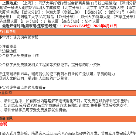
上课地点：
【上海】：同济大学(沪西)/新城金郡商务楼(11号线白银路站) 【深圳分
(地铁一号线大剧院站)/深圳大学成教院 【北京分部】：北京中山学院/福鑫大楼 【南
大厦(和燕路) 【武汉分部】：佳源大厦（高新二路） 【成都分部】：领馆区1号（中
阳分部】：沈阳理工大学/六宅臻品 【郑州分部】：郑州大学/锦华大厦 【石家庄分部
学/瑞景大厦 【广州分部】：广粮大厦 【西安分部】：协同大厦
开课时间(周末班/连续班/晚班）：
VxWorks BSP班：2020年6月15日
学时
和费用
学时：
请咨询在线客服
注重质量
边讲边练
格学员免费推荐工作
格学员免费颁发相关工程师等资格证书，提升您的职业资质
高端培训15年，端海提供的证书得到本行业的广泛认可，学员的能力
大家的认同，受到用人单位的广泛赞誉。
★实验设备请点击这儿查看★
质量保障
培训过程中，如有部分内容理解不透或消化不好，可免费在以后培训班中重听；
培训结束后,授课老师留给学员联系方式,保障培训效果,免费提供课后技术支持。
培训合格学员可享受免费推荐就业机会。
师资团队
老师】
年嵌入式开发经验，精通嵌入式Linux和VxWorks软硬件的开发。曾独立开发完成大型F