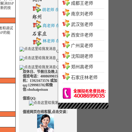
成都王老师
解决BSP
及新的技
南京刘老师
武汉张老师
发和调试
SP的能
西安许老师
广州吴老师
QQ客服一
沈阳胡老师
QQ客服二
郑州高老师
QQ客服三
双休日、节假日及晚上可致电
值班电话：4008699035 值班手
石家庄林老师
机：15921673576 或加
qq:1299983702和微
信:shuhaipeixun
值班QQ:
值班网页在线客服,点击交谈：