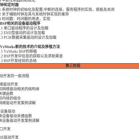
4 中断控制器的初始化
 时钟和定时器
1 系统时钟的初始化及配置,中断的连接，服务程序的实现，使能及关闭
2 关于辅助时钟及其与系统时钟实现的差异
3 时间戳：时间戳的用途，实现
．BSP相关的设备驱动程序
.1 串口驱动程序的设计及加载
.2 END型驱动的设计及加载
.3 PCIE数据采集驱动的设计及加载
．VxWorks新的技术的介绍及移植方法
1 VxWorks BSP的移植
.2 BSP开发中信息的获取以及求助渠道
.3 BSP开发经验的总结
第三
阶段
.驱动开发的一般流程
网络驱动开发
1 和网络驱动相关的结构体
2 关键函数
3 和内核的结合
4 网络驱动开发案例讲解
 块设备驱动
1 块设备驱动关键函数
2 块设备驱动开发案例讲解
串口开发
PCIE驱动开发