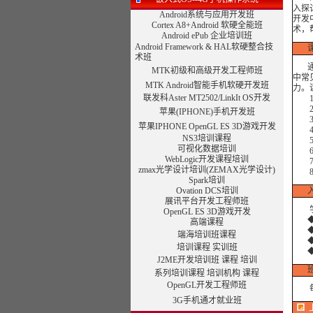
入探
Android系统与应用开发班
开发
Cortex A8+Android 软硬全能班
术，
Android ePub 企业培训班
Android Framework & HAL软硬整合技
术班
通过
MTK初级和高级开发工程师班
中常
MTK Android智能手机软硬开发班
力。
联发科Aster MT2502/LinkIt OS开发
1)
2) 
苹果(IPHONE)手机开发班
3) 
苹果IPHONE OpenGL ES 3D游戏开发
4) 
NS3培训课程
5) 
可视化数据培训
6)
WebLogic开发课程培训
7)
zmax光学设计培训
(ZEMAX光学设计)
8）
Spark培训
Ovation DCS培训
展讯平台开发工程师班
学员
OpenGL ES 3D游戏开发
◆具
高端课程
◆具
端海培训班课程
◆具
培训课程
实训班
◆对
J2ME开发培训班
课程
培训
班
系列培训课程
培训机构
课程
OpenGL开发工程师班
每期
3G手机通才就业班