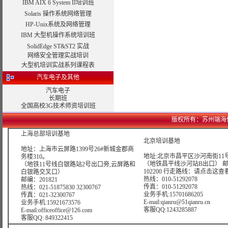
IBM AIX 6 System II培训班
Solaris 操作系统网络管理
HP-Unix系统及网络管理
IBM 大型机操作系统培训班
SolidEdge ST&ST2 实战
网络安全管理实战培训
大型机培训实战系列课程表
汽车电子及其他
汽车电子
长期班
全国高校3G技术师资培训班
版权所有：苏州端海信息科技
上海总部培训基地
北京培训基地
地址：上海市云屏路1399号26#新城金郡商
地址:北京市昌平区沙河南街11号
务楼310。
（地铁昌平线沙河站B出口） 
（地铁11号线白银路站2号出口旁,云屏路和
102200 行走路线：
请点击这查
白银路交叉口）
热线：010-51292078
邮编：201821
传真：010-51292078
热线：021-51875830 32300767
业务手机:15701686205
传真：021-32300767
E-mail:qianru@51qianru.cn
业务手机:15921673576
客服QQ:1243285887
E-mail:officeoffice@126.com
客服QQ: 849322415