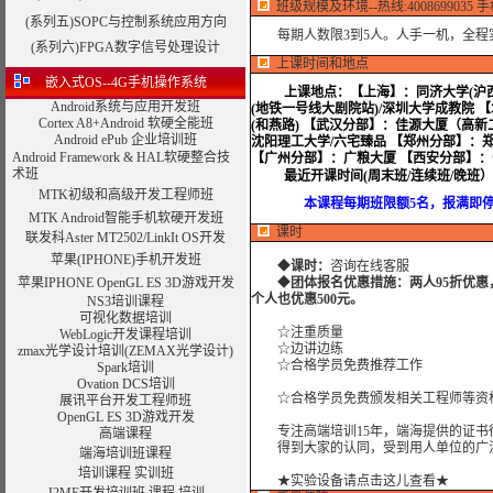
班级规模及环境--热线:4008699035 手机:
(系列五)SOPC与控制系统应用方向
每期人数限3到5人。人手一机，全程
(系列六)FPGA数字信号处理设计
上课时间和地点
嵌入式OS--4G手机操作系统
上课地点：
【上海】：同济大学(沪西
Android系统与应用开发班
(地铁一号线大剧院站)/深圳大学成教院 
Cortex A8+Android 软硬全能班
(和燕路) 【武汉分部】：佳源大厦（高
Android ePub 企业培训班
沈阳理工大学/六宅臻品 【郑州分部】：
Android Framework & HAL软硬整合技
【广州分部】：广粮大厦 【西安分部】
术班
最近开课时间(周末班/连续班/晚班
MTK初级和高级开发工程师班
本课程每期班限额5名，报满即停止
MTK Android智能手机软硬开发班
课时
联发科Aster MT2502/LinkIt OS开发
苹果(IPHONE)手机开发班
◆
课时：
咨询在线客服
苹果IPHONE OpenGL ES 3D游戏开发
◆
团体报名优惠措施：两人95折优惠
个人也优惠500元。
NS3培训课程
可视化数据培训
☆注重质量
WebLogic开发课程培训
☆边讲边练
zmax光学设计培训
(ZEMAX光学设计)
☆合格学员免费推荐工作
Spark培训
Ovation DCS培训
☆合格学员免费颁发相关工程师等资格
展讯平台开发工程师班
OpenGL ES 3D游戏开发
专注高端培训15年，端海提供的证书
高端课程
得到大家的认同，受到用人单位的广
端海培训班课程
培训课程
实训班
★实验设备请点击这儿查看★