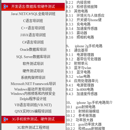
8.2.2 内接音频
开发语言/数据库/软硬件测试
8.2.3 检修音频故障
8.3 其他电路
Java/.NET/C#/SQL全能培训班
8.3.1 环境光与人体感应
8.3.2 开关键与home键
C语言培训班
8.3.3 充电电路
C++语言培训班
8.3.4 加速度传感器
8.3.5 震动器
JAVA语言培训班
8.3.6 照相机电路
C#语言培训班
9、 iphone 2g手机电路
Oracle数据库培训
9.1 通信基带
9.1.1 电源管理器
SQL Server数据库培训
9.1.2 基带信号处理器
9.2 射频单元
软件测试培训
9.3 蓝牙与wlan
硬件测试培训
9.3.1 蓝牙电路
9.3.2 wlan电路
系统构架师培训
9.4 应用处理器单元
Microsoft.NET Framework培训
9.4.1 电源管理器
Windows驱动开发培训班
9.4.2 ltc4066电路
Windows内核修炼和内核安全
9.4.3 加速度传感器
Delphi程序设计班
10、 iphone 3gs手机电路简介
VB语言培训班(VB.NET)
10.1 gsm射频电路
QNX实时OS编程培训班
10.1.1 射频前端模组
10.1.2 参考振荡器
3G手机软件测试、硬件测试
10.2 功率放大器
10.2.1 gsm功率放大器
3G软件测试工程师班
10.2.2 检修gsm射频故障