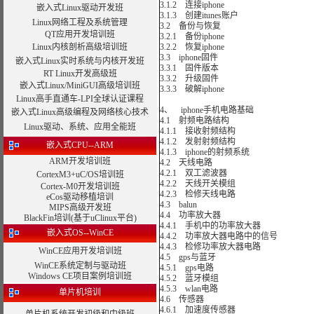
3.1.2 连接iphone
嵌入式Linux驱动开发班
3.1.3 创建itunes账户
Linux网络工程及系统管理
3.2 备份与恢复
QT应用开发培训班
3.2.1 备份iphone
Linux内核剖析高级培训班
3.2.2 恢复iphone
3.3 iphone固件
嵌入式Linux实时系统与内核开发班
3.3.1 固件版本
RT Linux开发高级班
3.3.2 升级固件
嵌入式Linux/MiniGUI高级培训班
3.3.3 破解iphone
Linux高手直通车-LPI全球认证课程
4、 iphone手机电路基础
嵌入式Linux高级编程及网络核心技术
4.1 射频电路结构
Linux驱动、系统、应用全能班
4.1.1 接收射频结构
4.1.2 发射射频结构
嵌入式CPU--ARM
4.1.3 iphone的射频系统
ARM开发培训班
4.2 天线电路
4.2.1 双工滤波器
CortexM3+uC/OS培训班
4.2.2 天线开关模组
Cortex-M0开发培训班
4.2.3 检修天线电路
eCos驱动移植培训
4.3 balun
MIPS高级开发班
4.4 功率放大器
BlackFin培训(基于uClinux平台)
4.4.1 手机中的功率放大器
嵌入式OS--WinCE
4.4.2 功率放大器电路中的信号
4.4.3 检修功率放大器电路
WinCE应用开发培训班
4.5 gps与蓝牙
WinCE系统定制与驱动班
4.5.1 gps电路
Windows CE项目案例培训班
4.5.2 蓝牙模组
4.5.3 wlan电路
单片机培训
4.6 传感器
4.6.1 加速度传感器