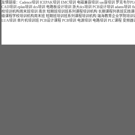
友情链接：
Cadence培训
ICEPAK培训
EMC培训
电磁兼容培训
sas容培训
罗克韦尔PL
CAD培训
eplan培训
dcs培训
电路板设计培训
浙大dcs培训
PCB设计培训
adams培训
f
校
培训
机构
周末班
培训
南京
短期
班
培训
班
系列课程
培训
机构
长期
课程
列表
班
实践课
级课程学校
培训
机构
周末班
短期
班
培训
班
系列课程
培训
机构
端海
教育
企业
学院
培训
LUA培训
单片机培训班
PCB设计课程
PCB培训
电源培训
电路培训
PLC课程
变频器