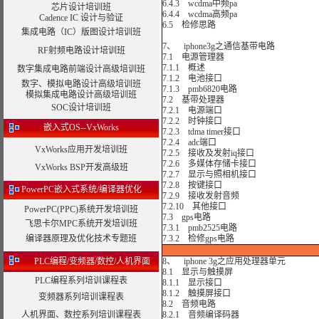
6.4.3 wcdma中频pa
芯片设计培训班
6.4.4 wcdma高频pa
Cadence IC 设计与验证
6.5 检修思路
集成电路（IC）版图设计培训班
7、 iphone3g之通信基带电路
RF射频电路设计培训班
7.1 电源管理器
7.1.1 概述
数字集成电路前端设计高级培训班
7.1.2 电池接口
数字、模拟电路设计高级培训班
7.1.3 pmb6820电路
模拟集成电路设计高级培训班
7.2 基带处理器
SOC设计培训班
7.2.1 电源端口
7.2.2 时钟接口
嵌入式OS--VxWorks
7.2.3 tdma timer接口
7.2.4 adc端口
VxWorks应用开发培训班
7.2.5 接收及发射iq接口
7.2.6 多媒体存储卡接口
VxWorks BSP开发高级班
7.2.7 显示与照相机接口
7.2.8 按键接口
PowerPC嵌入式系统/编译器优化
7.2.9 接收发射音频
7.2.10 其他接口
PowerPC(PPC)系统开发培训班
7.3 gps电路
飞思卡尔MPC系统开发培训班
7.3.1 pmb2525电路
编译器原理及优化技术专题班
7.3.2 检修gps电路
PLC编程/变频器/数控/人机界面
8、 iphone 3g之应用处理器单元
8.1 显示与触摸屏
PLC编程系列培训课程表
8.1.1 显示接口
8.1.2 触摸屏接口
变频器系列培训课程表
8.2 音频电路
人机界面、数控系列培训课程表
8.2.1 音频编译码器