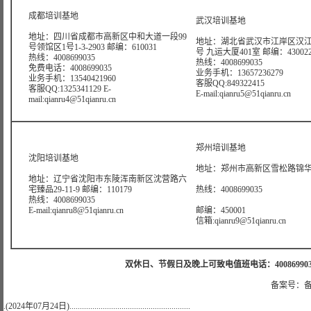
成都培训基地
武汉培训基地
地址：四川省成都市高新区中和大道一段99
地址：湖北省武汉市江岸区汉江
号领馆区1号1-3-2903 邮编：610031
号 九运大厦401室 邮编：43002
热线：4008699035
热线：4008699035
免费电话：4008699035
业务手机：13657236279
业务手机：13540421960
客服QQ:849322415
客服QQ:1325341129 E-
E-mail:qianru5@51qianru.cn
mail:qianru4@51qianru.cn
郑州培训基地
沈阳培训基地
地址：郑州市高新区雪松路锦华大
地址：辽宁省沈阳市东陵浑南新区沈营路六
宅臻品29-11-9 邮编：110179
热线：4008699035
热线：4008699035
E-mail:qianru8@51qianru.cn
邮编：450001
信箱:qianru9@51qianru.cn
双休日、节假日及晚上可致电值班电话：4008699035 值班手机
备案号：备
.(2024年07月24日)..........................................................