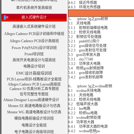
单片机系统开发初级和中级班
4.6.2 接近传感器
4.6.3 环境光传感器
单片机系统开发高级班
嵌入式硬件设计
5、 iphone 3g之gsm射频
5.1 天线电路
高速嵌入式系统硬件设计班
5.1.1 射频前端模组电路
5.1.2 检修天线电路
Allegro Cadence PCB设计初级和中级班
5.2 射频信号处理器
Allegro Cadence PCB设计高级班
5.2.1 pmb6952简介
5.2.2 gsm接收信号处理
Power Pcb(PADS)设计培训班
5.2.3 gsm发射信号处理
Protel培训班
5.3 gsm功率放大器
5.3.1 sky77340
高效开关电源设计与提高班
5.3.2 功率放大电路
电路设计培训
5.4 检修gsm射频故障
5.4.1 gsm接收机故障
EMC设计高级培训班
5.4.2 gsm发射机故障
PCB Layout培训-线路板设计全能班
Allegro Cadence PCB Layout高级班
6、 iphone 3g之wcdma射频
Cadence SI 仿真分析工具专题班
6.1 wcdma天线电路
信号完整性专题班
6.1.1 天线电路
6.1.2 检修天线电路
Altium Designer Layout高速硬件设计
6.2 低噪声放大器
Mentor EE 高速电路板设计与仿真
6.2.1 lna电路
Mentor WG 高速电路板设计与仿真
6.2.2 检修lna电路
6.3 wcdma射频处理
模拟电路前端设计培训班
6.4 功率放大器
电路设计全能班
6.4.1 功率放大器的电源
6.4.2 wcdma低频pa
电子电路设计高级培训班