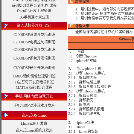
J2ME开发培训班
课程
培训
质量保障
系列培训课程
培训机构
课程
1、培训过程中，如有部分内容理解不
OpenGL开发工程师班
2、培训结束后,授课老师留给学员联系
3G手机通才就业班
3、培训合格学员可享受免费推荐就业
嵌入式协处理器--DSP
课程大纲
全部授课内容均在计算机和实验器材
C2000DSP系统开发培训班
《iPho
C2000DSP电机控制培训班
C5000DSP系统开发培训班
1、 鸟瞰
1.1 创新的iphone
C6000DSP系统开发培训班
1.2 iphone的故障
C6000DSP硬件开发培训班
2、 拆卸iphone手机
2.1 拆卸iphone 3g手机
C6000视频/图像处理培训班
2.1.1 拆卸前面板
TI达芬奇开发高级培训班
2.1.2 拆卸电路主板
2.1.3 拆卸系统连接器组件
MATLAB系列培训课程
2.2 拆卸iphone 2g手机
2.2.1 拆卸天线盖
手机/网络/动漫游戏开发
2.2.2 拆卸后壳
2.2.3 取电池
手机/网络/动漫游戏开发班
2.2.4 拆卸照相机模组
2.2.5 拆卸电路主板
嵌入式OS-Linux
3、 iphone软件
Linux应用开发班
3.1 itunes
嵌入式Linux系统开发班
3.1.1 itunes的安装