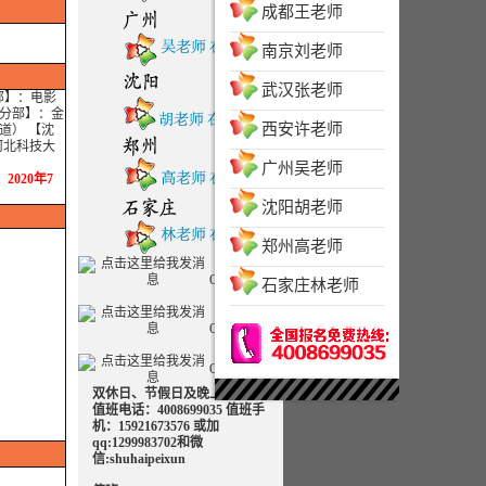
成都王老师
南京刘老师
武汉张老师
部】：电影
京分部】：金
西安许老师
道） 【沈
河北科技大
广州吴老师
：2020年7
沈阳胡老师
郑州高老师
QQ客服一
石家庄林老师
QQ客服二
QQ客服三
双休日、节假日及晚上可致电
值班电话：4008699035 值班手
机：15921673576 或加
qq:1299983702和微
信:shuhaipeixun