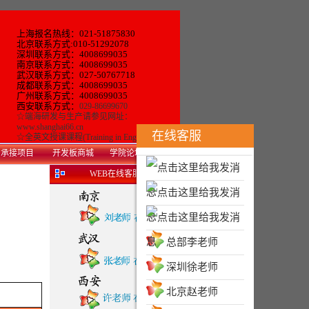
上海报名热线：021-51875830
北京联系方式:010-51292078
深圳联系方式：4008699035
南京联系方式：4008699035
武汉联系方式：027-50767718
成都联系方式：4008699035
广州联系方式：
4008699035
西安联系方式：
029-86699670
☆
端海研发与生产
请参见网址：
www.shanghai66.cn
在线客服
☆
全英文授课课程(Training in English)
承接项目
开发板商城
学院论坛
WEB在线客服
总部李老师
深圳徐老师
北京赵老师