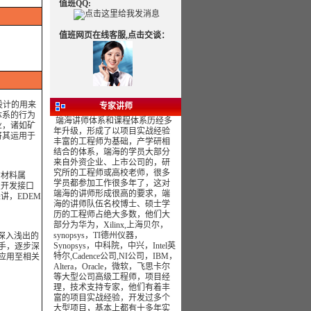
值班QQ:
值班网页在线客服,点击交谈：
技设计的用来
专家讲师
体系的行为
端海讲师体系和课程体系历经多
业，诸如矿
年升级，形成了以项目实战经验
将其运用于
丰富的工程师为基础，产学研相
结合的体系，端海的学员大部分
来自外资企业、上市公司的，研
究所的工程师或高校老师，很多
的材料属
学员都参加工作很多年了，这对
次开发接口
端海的讲师形成很高的要求，端
讲，EDEM
海的讲师队伍名校博士、硕士学
历的工程师占绝大多数，他们大
部分为华为，Xilinx,上海贝尔，
synopsys，TI德州仪器，
深入浅出的
Synopsys，中科院，中兴，Intel英
入手，逐步深
特尔,Cadence公司,NI公司，IBM，
展应用至相关
Altera，Oracle，微软，飞思卡尔
等大型公司高级工程师，项目经
理，技术支持专家，他们有着丰
富的项目实战经验，开发过多个
大型项目，基本上都有十多年实