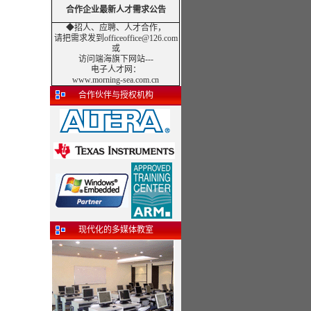
合作企业最新人才需求公告
◆招人、应聘、人才合作，
请把需求发到officeoffice@126.com
或
访问端海旗下网站---
电子人才网
：
www.morning-sea.com.cn
合作伙伴与授权机构
现代化的多媒体教室