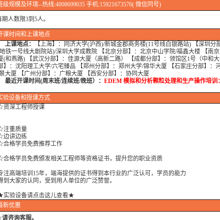
班级规模及环境--热线:4008699035 手机:15921673576( 微信同号)
人数限3到5人。
开课时间和上课地点
上课地点：
【上海】：同济大学(沪西)/新城金郡商务楼(11号线白银路站) 【深圳分
(地铁一号线大剧院站)/深圳大学成教院 【北京分部】：北京中山学院/福鑫大楼 【南
厦(和燕路) 【武汉分部】：佳源大厦（高新二路） 【成都分部】：领馆区1号（中和大
部】：沈阳理工大学/六宅臻品 【郑州分部】：郑州大学/锦华大厦 【石家庄分部】：
瑞景大厦 【广州分部】：广粮大厦 【西安分部】：协同大厦
开课时间(周末班/连续班/晚班）：
EDEM 模拟和分析颗粒处理和生产操作培训
日
实验设备
和授课方式
资深工程师授课
注重质量
边讲边练
格学员免费推荐工作
格学员免费颁发相关工程师等资格证书，提升您的职业资质
高端培训15年，端海提供的证书得到本行业的广泛认可，学员的能力
大家的认同，受到用人单位的广泛赞誉。
★实验设备请点击这儿查看★
最新优惠
☆
请咨询客服。