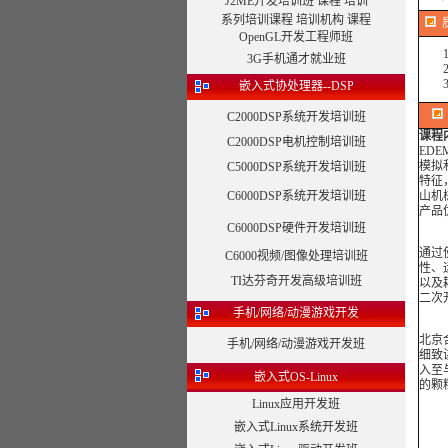
J2ME开发培训班
课程
培训
系列培训课程
培训机构
课程
OpenGL开发工程师班
1、
3G手机通才就业班
2、
3、
嵌入式协处理器--DSP
C2000DSP系统开发培训班
课程
C2000DSP电机控制培训班
ED
模拟
C5000DSP系统开发培训班
特征
C6000DSP系统开发培训班
山机
产品
C6000DSP硬件开发培训班
通过
C6000视频/图像处理培训班
性、
TI达芬奇开发高级培训班
以及
二次
手机/网络/动漫游戏开发
北京
手机/网络/动漫游戏开发班
细致
入至
嵌入式OS-Linux
的颗
Linux应用开发班
嵌入式Linux系统开发班