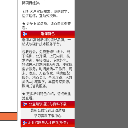
际项目经验。
针对客户实际需求，案例教学，
边讲边练，互动式授课。
★
更多专家讲师，请点击此处查
看。
端海特色
端海-IT高端培训的领导品牌，一
站式软硬件技术服务平台。
包教包会，免费重修！线上、线
下培训，公开课，上门内训，技
术咨询，承接项目，专家外包。
特殊技术订制培训&咨询，按实际
需求服务，时间灵活--工作日、周
末、晚班，万名专家，精确匹配
服务，地点灵活--全国连锁，人数
灵活--小班教学，丰富专家资源，
顾问式咨询服务。
★
更多培训特色介绍，请点击此
处查看。
公益培训通知与资料下载
最新公益培训活动通知
学习资料下载中心
企业招聘与人才推荐(免费)