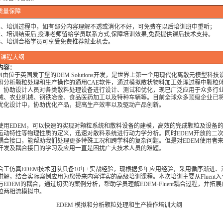
质量保障
培训过程中，如有部分内容理解不透或消化不好，可免费在以后培训班中重听；
培训结束后,授课老师留给学员联系方式,保障培训效果,免费提供课后技术支持。
培训合格学员可享受免费推荐就业机会。
课程大纲
内容：
EM由位于英国爱丁堡的DEM Solutions开发，是世界上第一个用现代化离散元模型科
和分析颗粒处理和生产操作的通用CAE软件，通过模拟散状物料加工处理过程中颗粒
，协助设计人员对各类散料处理设备进行设计、测试和优化，现已广泛应用于众多行
械、农业机械、钢铁冶金、食品医药加工以及特种车辆等。目前全球众多顶级企业已
优化设计中，协助优化产品，提高生产效率以及驱动产品创新。
使用EDEM，可以快速的实现对颗粒系统和散料设备的建模，高效的完成颗粒及设备
运动特性等物理性质的定义，迅速对散料系统进行动力学分析。同时EDEM开放的二
耦合接口，能帮助我们处理更多特殊工况和跨学科的复杂问题。但是对EDEM使用者来
开发及耦合接口的学习及应用一直是困扰广大技术人员的难题。
合工仿真EDEM技术团队具备10年+实战经验，现根据多年应用经验，采用循序渐进、
讲解，结合实际案例应用为您带来内容详实的高级培训课程。本次培训主要从Fluent
与EDEM的耦合，通过切实的案例分析，帮助学员理解EDEM-Fluent耦合过程，并拓
粒两相流模拟中。
EDEM 模拟和分析颗粒处理和生产操作培训大纲