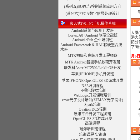
(系列五)SOPC与控制系统应用方向
每期
(系列六)FPGA数字信号处理设计
嵌入式OS--4G手机操作系统
Android系统与应用开发班
大厦
Cortex A8+Android 软硬全能班
港大
Android ePub 企业培训班
阳分
Android Framework & HAL软硬整合技
学/
术班
最近
MTK初级和高级开发工程师班
月6
MTK Android智能手机软硬开发班
联发科Aster MT2502/LinkIt OS开发
☆
苹果(IPHONE)手机开发班
苹果IPHONE OpenGL ES 3D游戏开发
☆
NS3培训课程
☆
可视化数据培训
☆合
WebLogic开发课程培训
zmax光学设计培训
(ZEMAX光学设计)
☆合
Spark培训
Ovation DCS培训
专注
展讯平台开发工程师班
得到
OpenGL ES 3D游戏开发
高端课程
端海培训班课程
培训课程
实训班