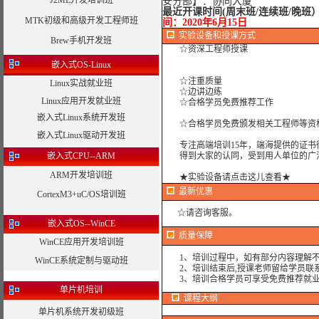
J2ME开发培训班
安分部】：协同大厦
最近开课时间(周末班/连续班/晚班
MTK初级和高级开发工程师班
间：2020年6月15日
实验设备
和授课方式
Brew手机开发班
☆资深工程师授课
嵌入式OS-Linux
☆注重质量
Linux实战就业班
☆边讲边练
Linux应用开发就业班
☆合格学员免费推荐工作
嵌入式Linux系统开发班
☆合格学员免费颁发相关工程师等资格
嵌入式Linux驱动开发班
专注高端培训15年，端海提供的证书
嵌入式CPU--ARM
得到大家的认同，受到用人单位的广
ARM开发培训班
★实验设备请点击这儿查看★
最新优惠
CortexM3+uC/OS培训班
☆
请咨询客服。
嵌入式OS--WinCE
质量保障
WinCE应用开发培训班
1、培训过程中，如有部分内容理解不
WinCE系统定制与驱动班
2、培训结束后,授课老师留给学员联系
3、培训合格学员可享受免费推荐就业
单片机培训
课程大纲
单片机系统开发初级班