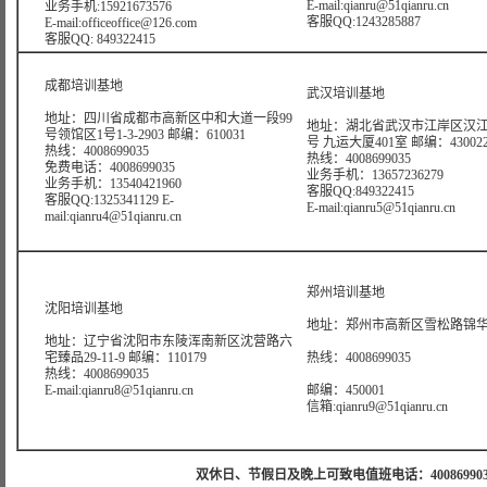
E-mail:qianru@51qianru.cn
业务手机:15921673576
客服QQ:1243285887
E-mail:officeoffice@126.com
客服QQ: 849322415
成都培训基地
武汉培训基地
地址：四川省成都市高新区中和大道一段99
地址：湖北省武汉市江岸区汉江
号领馆区1号1-3-2903 邮编：610031
号 九运大厦401室 邮编：43002
热线：4008699035
热线：4008699035
免费电话：4008699035
业务手机：13657236279
业务手机：13540421960
客服QQ:849322415
客服QQ:1325341129 E-
E-mail:qianru5@51qianru.cn
mail:qianru4@51qianru.cn
郑州培训基地
沈阳培训基地
地址：郑州市高新区雪松路锦华大
地址：辽宁省沈阳市东陵浑南新区沈营路六
宅臻品29-11-9 邮编：110179
热线：4008699035
热线：4008699035
E-mail:qianru8@51qianru.cn
邮编：450001
信箱:qianru9@51qianru.cn
双休日、节假日及晚上可致电值班电话：4008699035 值班手机