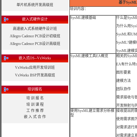
基于Sys
单片机系统开发高级班
培训内容：
SysML建模基础
什么是SysM
嵌入式硬件设计
为什么用Sys
高速嵌入式系统硬件设计班
SysML和U
Allegro Cadence PCB设计初级班
SysML?建
Allegro Cadence PCB设计高级班
SysML建模
SysML建模工具EA概览
相关的Sys
嵌入式OS--VxWorks
EA有什么特
VxWorks应用开发培训班
图形要素
VxWorks BSP开发高级班
建模方法
团队协作
培训报名
需求接收与
培 训 报 名
培 训 课 程
开发映射与
工 作 推 荐
使用SysML建立需求分析模
接收提出的
型
嵌 入 式 合 作
使用需求图
对需求进行
对需求建立