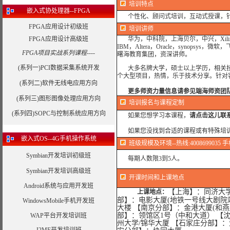
培训特点
嵌入式协处理器--FPGA
个性化、顾问式培训，互动式授课，
FPGA应用设计初级班
培训讲师
FPGA应用设计高级班
华为，中科院，上海贝尔，中兴，Xilinx,I
IBM，Altera，Oracle，synop
FPGA项目实战系列课程----
曙海教育集团，资深讲师。
(系列一)PCI数据采集系统开发
大多名牌大学，硕士以上学历，相关
个大型项目，热情，乐于技术分享。针对
(系列二)软件无线电应用方向
更多师资力量信息请参见端海师资团
(系列三)图形图像处理应用方向
培训报名与课程定制
(系列四)SOPC与控制系统应用方向
如果您想学习本课程，
请点击这儿联
如果您没找到合适的课程或有特殊培
嵌入式OS--4G手机操作系统
班级规模及环境--热线:4008699035 手机
Symbian开发培训初级班
每期人数限3到5人。
Symbian开发培训高级班
开课时间和上课地点
Android系统与应用开发班
【上海】：同济大学(
上课地点：
部】：电影大厦(地铁一号线大剧院站
WindowsMobile手机开发班
大楼 【南京分部】：金港大厦(和燕
部】：领馆区1号（中和大道） 【
WAP平台开发培训班
州大学/锦华大厦 【石家庄分部】：