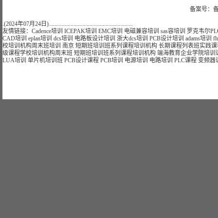
备案号：备
.(2024年07月24日)..........................................................
友情链接：
Cadence培训
ICEPAK培训
EMC培训
电磁兼容培训
sas容培训
罗克韦尔PL
CAD培训
eplan培训
dcs培训
电路板设计培训
浙大dcs培训
PCB设计培训
adams培训
f
校
培训
机构
周末班
培训
南京
短期
班
培训
班
系列课程
培训
机构
长期
课程
列表
班
实践课
级课程学校
培训
机构
周末班
短期
班
培训
班
系列课程
培训
机构
端海
教育
企业
学院
培训
LUA培训
单片机培训班
PCB设计课程
PCB培训
电源培训
电路培训
PLC课程
变频器