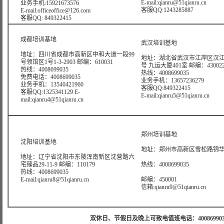
E-mail:qianru@51qianru.cn
业务手机:15921673576
客服QQ:1243285887
E-mail:officeoffice@126.com
客服QQ: 849322415
成都培训基地
武汉培训基地
地址：四川省成都市高新区中和大道一段99
地址：湖北省武汉市江岸区汉江
号领馆区1号1-3-2903 邮编：610031
号 九运大厦401室 邮编：43002
热线：4008699035
热线：4008699035
免费电话：4008699035
业务手机：13657236279
业务手机：13540421960
客服QQ:849322415
客服QQ:1325341129 E-
E-mail:qianru5@51qianru.cn
mail:qianru4@51qianru.cn
郑州培训基地
沈阳培训基地
地址：郑州市高新区雪松路锦华大
地址：辽宁省沈阳市东陵浑南新区沈营路六
宅臻品29-11-9 邮编：110179
热线：4008699035
热线：4008699035
E-mail:qianru8@51qianru.cn
邮编：450001
信箱:qianru9@51qianru.cn
双休日、节假日及晚上可致电值班电话：4008699035 值班手机