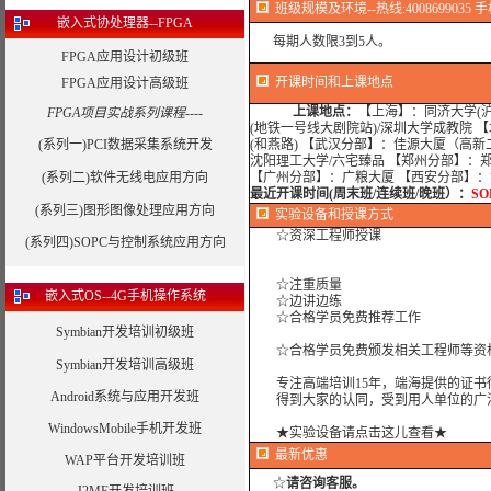
班级规模及环境--热线:4008699035 手机
嵌入式协处理器--FPGA
每期人数限3到5人。
FPGA应用设计初级班
开课时间和上课地点
FPGA应用设计高级班
上课地点：
【上海】：同济大学(沪
FPGA项目实战系列课程----
(地铁一号线大剧院站)/深圳大学成教院 
(系列一)PCI数据采集系统开发
(和燕路) 【武汉分部】：佳源大厦（高
沈阳理工大学/六宅臻品 【郑州分部】：
(系列二)软件无线电应用方向
【广州分部】：广粮大厦 【西安分部】
最近开课时间(周末班/连续班/晚班）：
S
(系列三)图形图像处理应用方向
实验设备
和授课方式
☆资深工程师授课
(系列四)SOPC与控制系统应用方向
☆注重质量
嵌入式OS--4G手机操作系统
☆边讲边练
☆合格学员免费推荐工作
Symbian开发培训初级班
☆合格学员免费颁发相关工程师等资格
Symbian开发培训高级班
专注高端培训15年，端海提供的证书
Android系统与应用开发班
得到大家的认同，受到用人单位的广
WindowsMobile手机开发班
★实验设备请点击这儿查看★
最新优惠
WAP平台开发培训班
☆
请咨询客服。