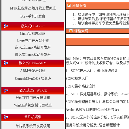
J2ME开发培训班
质量保障
MTK初级和高级开发工程师班
1、培训过程中，如有部分内容理解不
Brew手机开发班
2、培训结束后,授课老师留给学员联系
3、培训合格学员可享受免费推荐就业
嵌入式OS-Linux
课程大纲
Linux实战就业班
Linux应用开发就业班
嵌入式Linux系统开发班
嵌入式Linux驱动开发班
适用对象：有志从事嵌入式SOPC设计的
嵌入式CPU--ARM
嵌入式SOPC设计的技术爱好者、以及从
ARM开发培训班
1、SOPC技术入门、最小系统设计
CortexM3+uC/OS培训班
SOPC技术入门
SOPC最小系统设计
嵌入式OS--WinCE
2、SOPC微处理器系统、指令系统、Aval
WinCE应用开发培训班
SOPC微处理器系统设计与指令系统的定
WinCE系统定制与驱动班
Avalon总线接口的IP?Core分析与设计
单片机培训
3、SOPC常用外设应用分析、C语言编程
常用外设应用分析及C语言编程设计
单片机系统开发初级班