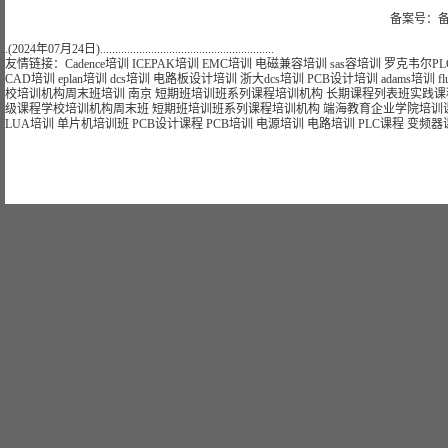
备案号：备
.(2024年07月24日)..........................................................
友情链接：
Cadence培训
ICEPAK培训
EMC培训
电磁兼容培训
sas容培训
罗克韦尔PL
CAD培训
eplan培训
dcs培训
电路板设计培训
浙大dcs培训
PCB设计培训
adams培训
f
校
培训
机构
周末班
培训
南京
短期
班
培训
班
系列课程
培训
机构
长期
课程
列表
班
实践课
级课程学校
培训
机构
周末班
短期
班
培训
班
系列课程
培训
机构
端海
教育
企业
学院
培训
LUA培训
单片机培训班
PCB设计课程
PCB培训
电源培训
电路培训
PLC课程
变频器