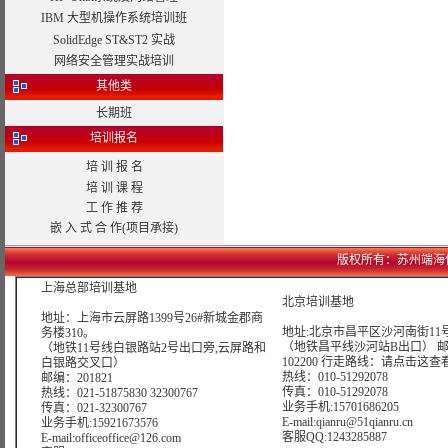
IBM 大型机操作系统培训班
SolidEdge ST&ST2 实战
网络安全管理实战培训
其他类
长期班
培训报名
培 训 报 名
培 训 课 程
工 作 推 荐
嵌 入 式 合 作(项目承接)
版权所有：苏州端海信息科技
上海总部培训基地
北京培训基地
地址：上海市云屏路1399号26#新城金郡商
地址:北京市昌平区沙河南街11号
务楼310。
（地铁昌平线沙河站B出口） 
（地铁11号线白银路站2号出口旁,云屏路和
102200 行走路线：
请点击这查
白银路交叉口）
热线：010-51292078
邮编：201821
传真：010-51292078
热线：021-51875830 32300767
业务手机:15701686205
传真：021-32300767
E-mail:qianru@51qianru.cn
业务手机:15921673576
客服QQ:1243285887
E-mail:officeoffice@126.com