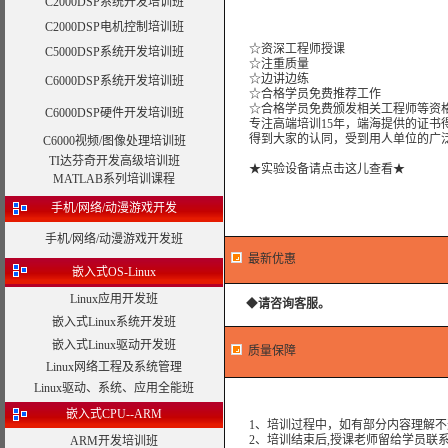
C2000DSP系统开发培训班
C2000DSP电机控制培训班
☆资深工程师授课
C5000DSP系统开发培训班
☆注重质量
☆边讲边练
C6000DSP系统开发培训班
☆合格学员免费推荐工作
☆合格学员免费颁发相关工程师等资格
C6000DSP硬件开发培训班
专注高端培训15年，端海提供的证书得
得到大家的认同，受到用人单位的广
C6000视频/图像处理培训班
TI达芬奇开发高级培训班
★实验设备请点击这儿查看★
MATLAB系列培训课程
手机/网络/动漫游戏开发
手机/网络/动漫游戏开发班
最新优惠
嵌入式OS-Linux
Linux应用开发班
◆
请咨询客服。
嵌入式Linux系统开发班
嵌入式Linux驱动开发班
质量保障
Linux网络工程及系统管理
Linux驱动、系统、应用全能班
嵌入式CPU--ARM
1、培训过程中，如有部分内容理解不
2、培训结束后,授课老师留给学员联系
ARM开发培训班