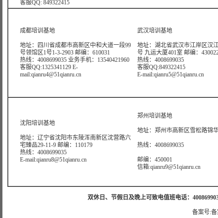
客服QQ: 849322415
成都培训基地
武汉培训基地
地址：四川省成都市高新区中和大道一段99
地址：湖北省武汉市江岸区汉江
号领馆区1号1-3-2903 邮编：610031
号 九运大厦401室 邮编：43002
热线：4008699035 业务手机：13540421960
热线：4008699035
客服QQ:1325341129 E-
客服QQ:849322415
mail:qianru4@51qianru.cn
E-mail:qianru5@51qianru.cn
郑州培训基地
沈阳培训基地
地址：郑州市高新区雪松路锦华大
地址：辽宁省沈阳市东陵浑南新区沈营路六
宅臻品29-11-9 邮编：110179
热线：4008699035
热线：4008699035
E-mail:qianru8@51qianru.cn
邮编：450001
信箱:qianru9@51qianru.cn
双休日、节假日及晚上可致电值班电话：4008699035 值班手机
备案号:备