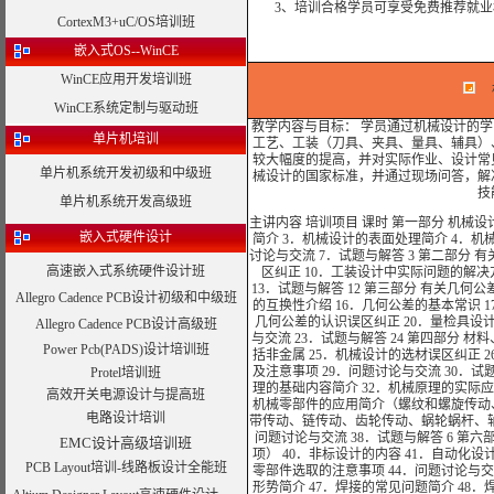
3、培训合格学员可享受免费推荐就业
CortexM3+uC/OS培训班
嵌入式OS--WinCE
WinCE应用开发培训班
机
WinCE系统定制与驱动班
教学内容与目标： 学员通过机械设计的
单片机培训
工艺、工装（刀具、夹具、量具、辅具）
较大幅度的提高，并对实际作业、设计常
单片机系统开发初级和中级班
械设计的国家标准，并通过现场问答，解
技
单片机系统开发高级班
主讲内容 培训项目 课时 第一部分 机械
嵌入式硬件设计
简介 3．机械设计的表面处理简介 4．机
讨论与交流 7．试题与解答 3 第二部分 
高速嵌入式系统硬件设计班
区纠正 10．工装设计中实际问题的解决
13．试题与解答 12 第三部分 有关几何
Allegro Cadence PCB设计初级和中级班
的互换性介绍 16．几何公差的基本常识 1
几何公差的认识误区纠正 20．量检具设计
Allegro Cadence PCB设计高级班
与交流 23．试题与解答 24 第四部分 
Power Pcb(PADS)设计培训班
括非金属 25．机械设计的选材误区纠正 2
及注意事项 29．问题讨论与交流 30．试
Protel培训班
理的基础内容简介 32．机械原理的实际应用
高效开关电源设计与提高班
机械零部件的应用简介（螺纹和螺旋传动
电路设计培训
带传动、链传动、齿轮传动、蜗轮蜗杆、轴
问题讨论与交流 38．试题与解答 6 第
EMC设计高级培训班
项） 40．非标设计的内容 41．自动化设
PCB Layout培训-线路板设计全能班
零部件选取的注意事项 44．问题讨论与交流
形势简介 47．焊接的常见问题简介 48．