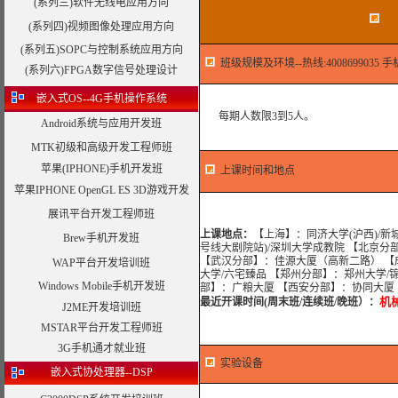
(系列三)软件无线电应用方向
机
(系列四)视频图像处理应用方向
(系列五)SOPC与控制系统应用方向
班级规模及环境--热线:4008699035 手机:
(系列六)FPGA数字信号处理设计
嵌入式OS--4G手机操作系统
每期人数限3到5人。
Android系统与应用开发班
MTK初级和高级开发工程师班
苹果(IPHONE)手机开发班
上课时间和地点
苹果IPHONE OpenGL ES 3D游戏开发
展讯平台开发工程师班
上课地点：
【上海】：同济大学(沪西)/新
Brew手机开发班
号线大剧院站)/深圳大学成教院 【北京分
【武汉分部】：佳源大厦（高新二路） 【
WAP平台开发培训班
大学/六宅臻品 【郑州分部】：郑州大学/
Windows Mobile手机开发班
部】：广粮大厦 【西安分部】：协同大厦
机
最近开课时间(周末班/连续班/晚班）
：
J2ME开发培训班
MSTAR平台开发工程师班
3G手机通才就业班
实验设备
嵌入式协处理器--DSP