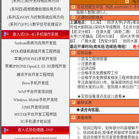
(系列三)软件无线电应用方向
电
班级规模及环境--热线:4008699035 手机:
(系列四)视频图像处理应用方向
每期人数限3到5人。
(系列五)SOPC与控制系统应用方向
上课时间和地点
上课地点：
【上海】：同济大学(沪西)/新
(系列六)FPGA数字信号处理设计
号线大剧院站)/深圳大学成教院 【北京分
【武汉分部】：佳源大厦（高新二路） 【
嵌入式OS--4G手机操作系统
大学/六宅臻品 【郑州分部】：郑州大学/
部】：广粮大厦 【西安分部】：协同大厦
Android系统与应用开发班
电
最近开课时间(周末班/连续班/晚班）
：
MTK初级和高级开发工程师班
实验设备
苹果(IPHONE)手机开发班
☆资深工程师授课
☆注重质量
苹果IPHONE OpenGL ES 3D游戏开发
☆边讲边练
☆合格学员免费推荐工作
展讯平台开发工程师班
☆合格学员免费颁发相关工程师等资格
专注高端培训15年，端海提供的证书得
Brew手机开发班
得到大家的认同，受到用人单位的广
WAP平台开发培训班
★实验设备请点击这儿查看★
Windows Mobile手机开发班
最新优惠
J2ME开发培训班
◆
请咨询客服。
MSTAR平台开发工程师班
质量保障
3G手机通才就业班
1、培训过程中，如有部分内容理解不
嵌入式协处理器--DSP
2、培训结束后,授课老师留给学员联系
3、培训合格学员可享受免费推荐就业