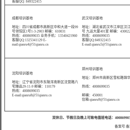
客服QQ: 849322415
成都培训基地
武汉培训基地
地址：四川省成都市高新区中和大道一段99
地址：湖北省武汉市江岸区汉江
号领馆区1号1-3-2903 邮编：610031
号 九运大厦401室 邮编：43002
热线：4008699035 业务手机：13540421960
热线：4008699035
客服QQ:1325341129 E-
客服QQ:849322415
mail:qianru4@51qianru.cn
E-mail:qianru5@51qianru.cn
郑州培训基地
沈阳培训基地
地址：郑州市高新区雪松路锦华大
地址：辽宁省沈阳市东陵浑南新区沈营路六
宅臻品29-11-9 邮编：110179
热线：4008699035
热线：4008699035
E-mail:qianru8@51qianru.cn
邮编：450001
信箱:qianru9@51qianru.cn
双休日、节假日及晚上可致电值班电话：4008699035 值班手机
备案号:备