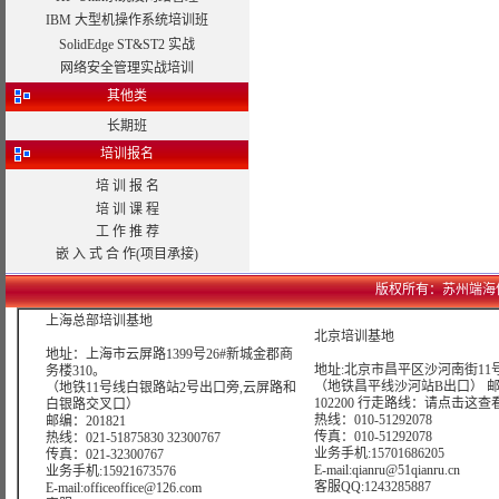
IBM 大型机操作系统培训班
SolidEdge ST&ST2 实战
网络安全管理实战培训
其他类
长期班
培训报名
培 训 报 名
培 训 课 程
工 作 推 荐
嵌 入 式 合 作(项目承接)
版权所有：苏州端海信息科技
上海总部培训基地
北京培训基地
地址：上海市云屏路1399号26#新城金郡商
地址:北京市昌平区沙河南街11号
务楼310。
（地铁昌平线沙河站B出口） 
（地铁11号线白银路站2号出口旁,云屏路和
102200 行走路线：
请点击这查
白银路交叉口）
热线：010-51292078
邮编：201821
传真：010-51292078
热线：021-51875830 32300767
业务手机:15701686205
传真：021-32300767
E-mail:qianru@51qianru.cn
业务手机:15921673576
客服QQ:1243285887
E-mail:officeoffice@126.com