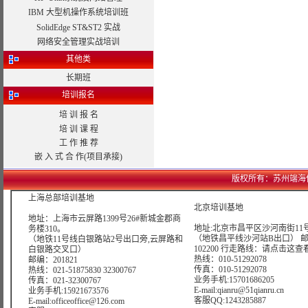
IBM 大型机操作系统培训班
SolidEdge ST&ST2 实战
网络安全管理实战培训
其他类
长期班
培训报名
培 训 报 名
培 训 课 程
工 作 推 荐
嵌 入 式 合 作(项目承接)
版权所有：苏州端海信息科技
上海总部培训基地
北京培训基地
地址：上海市云屏路1399号26#新城金郡商
地址:北京市昌平区沙河南街11号
务楼310。
（地铁昌平线沙河站B出口） 
（地铁11号线白银路站2号出口旁,云屏路和
102200 行走路线：
请点击这查
白银路交叉口）
热线：010-51292078
邮编：201821
传真：010-51292078
热线：021-51875830 32300767
业务手机:15701686205
传真：021-32300767
E-mail:qianru@51qianru.cn
业务手机:15921673576
客服QQ:1243285887
E-mail:officeoffice@126.com