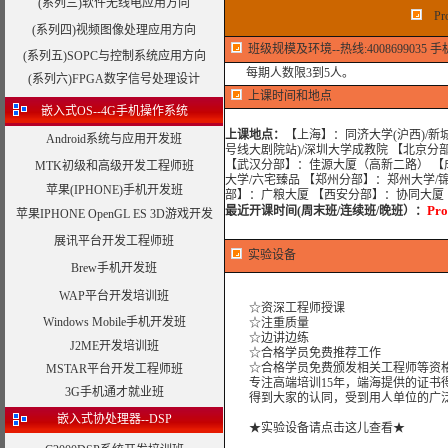
(系列三)软件无线电应用方向
P
(系列四)视频图像处理应用方向
班级规模及环境--热线:4008699035 手机:
(系列五)SOPC与控制系统应用方向
每期人数限3到5人。
(系列六)FPGA数字信号处理设计
上课时间和地点
嵌入式OS--4G手机操作系统
上课地点：
【上海】：同济大学(沪西)/新
Android系统与应用开发班
号线大剧院站)/深圳大学成教院 【北京分
【武汉分部】：佳源大厦（高新二路） 【
MTK初级和高级开发工程师班
大学/六宅臻品 【郑州分部】：郑州大学/
苹果(IPHONE)手机开发班
部】：广粮大厦 【西安分部】：协同大厦
P
最近开课时间(周末班/连续班/晚班）
：
苹果IPHONE OpenGL ES 3D游戏开发
展讯平台开发工程师班
实验设备
Brew手机开发班
WAP平台开发培训班
☆资深工程师授课
Windows Mobile手机开发班
☆注重质量
☆边讲边练
J2ME开发培训班
☆合格学员免费推荐工作
☆合格学员免费颁发相关工程师等资格
MSTAR平台开发工程师班
专注高端培训15年，端海提供的证书得
3G手机通才就业班
得到大家的认同，受到用人单位的广
嵌入式协处理器--DSP
★实验设备请点击这儿查看★