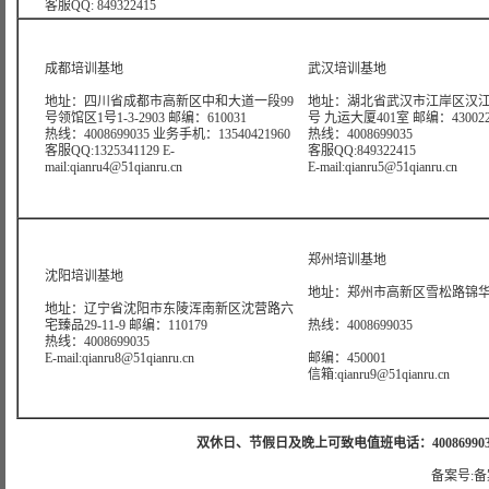
客服QQ: 849322415
成都培训基地
武汉培训基地
地址：四川省成都市高新区中和大道一段99
地址：湖北省武汉市江岸区汉江
号领馆区1号1-3-2903 邮编：610031
号 九运大厦401室 邮编：43002
热线：4008699035 业务手机：13540421960
热线：4008699035
客服QQ:1325341129 E-
客服QQ:849322415
mail:qianru4@51qianru.cn
E-mail:qianru5@51qianru.cn
郑州培训基地
沈阳培训基地
地址：郑州市高新区雪松路锦华大
地址：辽宁省沈阳市东陵浑南新区沈营路六
宅臻品29-11-9 邮编：110179
热线：4008699035
热线：4008699035
E-mail:qianru8@51qianru.cn
邮编：450001
信箱:qianru9@51qianru.cn
双休日、节假日及晚上可致电值班电话：4008699035 值班手机
备案号:备