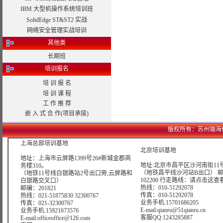
IBM 大型机操作系统培训班
SolidEdge ST&ST2 实战
网络安全管理实战培训
其他类
长期班
培训报名
培 训 报 名
培 训 课 程
工 作 推 荐
嵌 入 式 合 作(项目承接)
版权所有：苏州端海信息科技
上海总部培训基地
北京培训基地
地址：上海市云屏路1399号26#新城金郡商
地址:北京市昌平区沙河南街11号
务楼310。
（地铁昌平线沙河站B出口） 
（地铁11号线白银路站2号出口旁,云屏路和
102200 行走路线：
请点击这查
白银路交叉口）
热线：010-51292078
邮编：201821
传真：010-51292078
热线：021-51875830 32300767
业务手机:15701686205
传真：021-32300767
E-mail:qianru@51qianru.cn
业务手机:15921673576
客服QQ:1243285887
E-mail:officeoffice@126.com