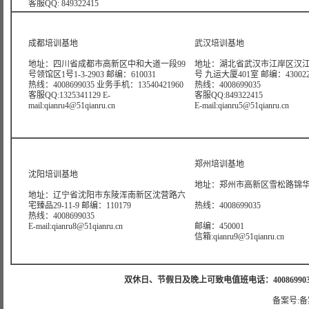
客服QQ: 849322415
成都培训基地
武汉培训基地
地址：四川省成都市高新区中和大道一段99
地址：湖北省武汉市江岸区汉江
号领馆区1号1-3-2903 邮编：610031
号 九运大厦401室 邮编：43002
热线：4008699035 业务手机：13540421960
热线：4008699035
客服QQ:1325341129 E-
客服QQ:849322415
mail:qianru4@51qianru.cn
E-mail:qianru5@51qianru.cn
郑州培训基地
沈阳培训基地
地址：郑州市高新区雪松路锦华大
地址：辽宁省沈阳市东陵浑南新区沈营路六
宅臻品29-11-9 邮编：110179
热线：4008699035
热线：4008699035
E-mail:qianru8@51qianru.cn
邮编：450001
信箱:qianru9@51qianru.cn
双休日、节假日及晚上可致电值班电话：4008699035 值班手机
备案号:备