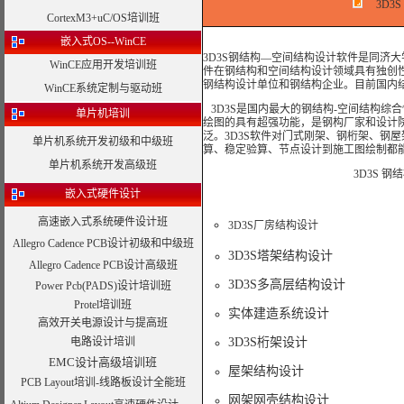
3D3
CortexM3+uC/OS培训班
嵌入式OS--WinCE
3D3S钢结构—空间结构设计软件是同济
WinCE应用开发培训班
件在钢结构和空间结构设计领域具有独创
钢结构设计单位和钢结构企业。目前国内结
WinCE系统定制与驱动班
3D3S是国内最大的钢结构-空间结构综
单片机培训
绘图的具有超强功能，是钢构厂家和设计
泛。3D3S软件对门式刚架、钢桁架、钢
单片机系统开发初级和中级班
算、稳定验算、节点设计到施工图绘制都
单片机系统开发高级班
3D3S 
嵌入式硬件设计
高速嵌入式系统硬件设计班
3D3S厂房结构设计
Allegro Cadence PCB设计初级和中级班
3D3S塔架结构设计
Allegro Cadence PCB设计高级班
3D3S多高层结构设计
Power Pcb(PADS)设计培训班
Protel培训班
实体建造系统设计
高效开关电源设计与提高班
电路设计培训
3D3S桁架设计
EMC设计高级培训班
屋架结构设计
PCB Layout培训-线路板设计全能班
网架网壳结构设计