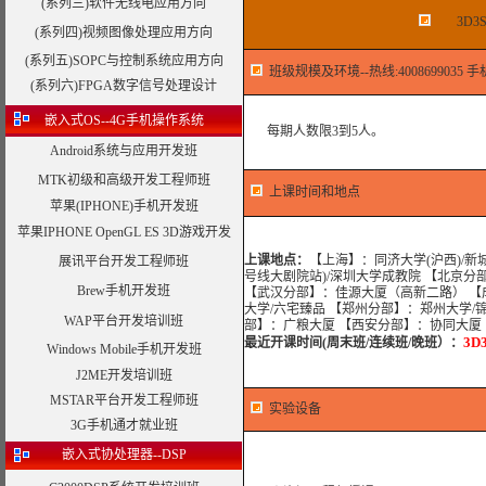
(系列三)软件无线电应用方向
3D
(系列四)视频图像处理应用方向
(系列五)SOPC与控制系统应用方向
班级规模及环境--热线:4008699035 手机:
(系列六)FPGA数字信号处理设计
嵌入式OS--4G手机操作系统
每期人数限3到5人。
Android系统与应用开发班
MTK初级和高级开发工程师班
上课时间和地点
苹果(IPHONE)手机开发班
苹果IPHONE OpenGL ES 3D游戏开发
上课地点：
【上海】：同济大学(沪西)/新
展讯平台开发工程师班
号线大剧院站)/深圳大学成教院 【北京分
Brew手机开发班
【武汉分部】：佳源大厦（高新二路） 【
大学/六宅臻品 【郑州分部】：郑州大学/
WAP平台开发培训班
部】：广粮大厦 【西安分部】：协同大厦
3
最近开课时间(周末班/连续班/晚班）
：
Windows Mobile手机开发班
J2ME开发培训班
MSTAR平台开发工程师班
实验设备
3G手机通才就业班
嵌入式协处理器--DSP