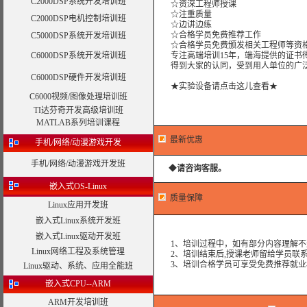
C2000DSP系统开发培训班
☆资深工程师授课
☆注重质量
C2000DSP电机控制培训班
☆边讲边练
☆合格学员免费推荐工作
C5000DSP系统开发培训班
☆合格学员免费颁发相关工程师等资格
C6000DSP系统开发培训班
专注高端培训15年，端海提供的证书得
得到大家的认同，受到用人单位的广
C6000DSP硬件开发培训班
★实验设备请点击这儿查看★
C6000视频/图像处理培训班
TI达芬奇开发高级培训班
MATLAB系列培训课程
最新优惠
手机/网络/动漫游戏开发
手机/网络/动漫游戏开发班
◆
请咨询客服。
嵌入式OS-Linux
质量保障
Linux应用开发班
嵌入式Linux系统开发班
嵌入式Linux驱动开发班
1、培训过程中，如有部分内容理解不
Linux网络工程及系统管理
2、培训结束后,授课老师留给学员联系
3、培训合格学员可享受免费推荐就业
Linux驱动、系统、应用全能班
嵌入式CPU--ARM
ARM开发培训班