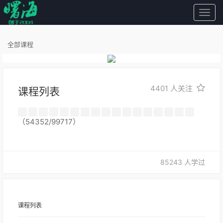
曙
海
全部课程
4401
人关注
课程列表
（54352/99717）
85243 人学过
课程列表