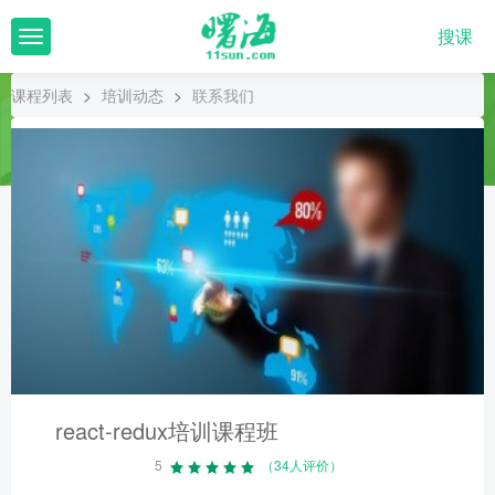
搜课
T
o
g
课程列表
>
培训动态
>
联系我们
g
l
e
n
a
v
i
g
a
t
i
o
n
react-redux培训课程班
5
（34人评价）