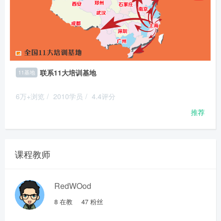
联系11大培训基地
11基地
6万+浏览
/
2010学员
/
4.4评分
推荐
课程教师
RedWOod
8
在教
47
粉丝