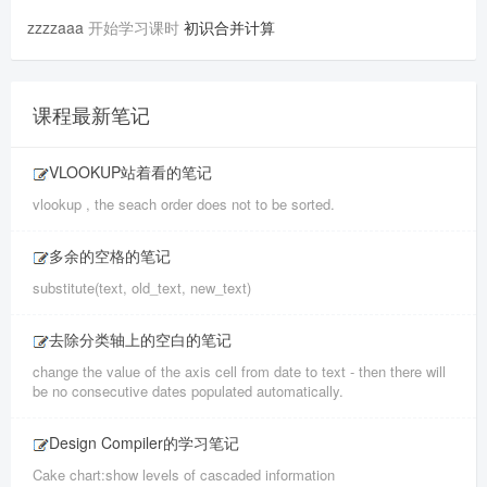
zzzzaaa
开始学习课时
初识合并计算
课程最新笔记
VLOOKUP站着看的笔记
vlookup , the seach order does not to be sorted.
多余的空格的笔记
substitute(text, old_text, new_text)
去除分类轴上的空白的笔记
change the value of the axis cell from date to text - then there will
be no consecutive dates populated automatically.
Design Compiler的学习笔记
Cake chart:show levels of cascaded information