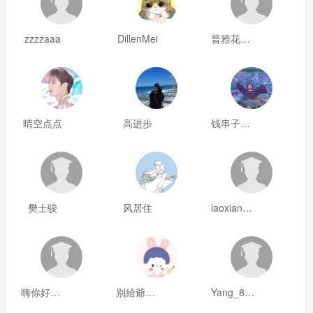
zzzzaaa
DillenMei
普雅花qya
晴空点点
高进步
钱串子123
樊士骏
风居住
laoxianrou
嗨你好8mm
别給爺装纯
Yang_811