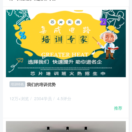
我们的培训优势
培训特色
12万+浏览
/
2304学员
/
4.5评分
推荐