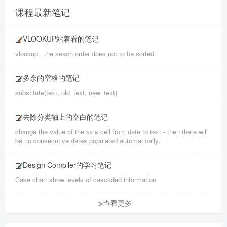
课程最新笔记
VLOOKUP站着看的笔记
vlookup , the seach order does not to be sorted.
多余的空格的笔记
substitute(text, old_text, new_text)
去除分类轴上的空白的笔记
change the value of the axis cell from date to text - then there will
be no consecutive dates populated automatically.
Design Compiler的学习笔记
Cake chart:show levels of cascaded information
查看更多