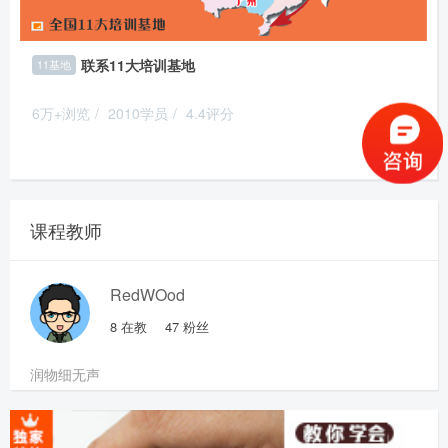
联系11大培训基地
11基地
6万+浏览
/
2010学员
/
4.4评分
推荐
课程教师
RedWOod
8
在教
47
粉丝
润物细无声