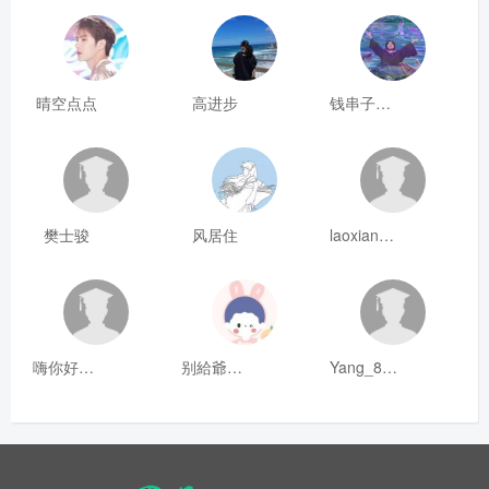
晴空点点
高进步
钱串子123
樊士骏
风居住
laoxianrou
嗨你好8mm
别給爺装纯
Yang_811