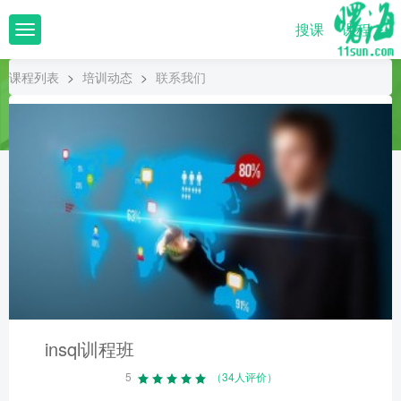
搜课
课程
T
o
g
课程列表
>
培训动态
>
联系我们
g
l
e
n
a
v
i
g
a
t
i
o
n
insql训程班
5
（34人评价）