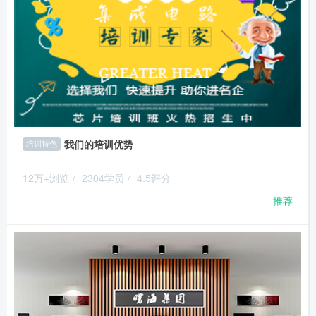
我们的培训优势
培训特色
12万+浏览
/
2304学员
/
4.5评分
推荐