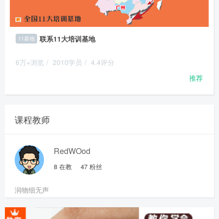
联系11大培训基地
11基地
6万+浏览
/
2010学员
/
4.4评分
推荐
课程教师
RedWOod
8
在教
47
粉丝
润物细无声