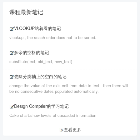
课程最新笔记
VLOOKUP站着看的笔记
vlookup , the seach order does not to be sorted.
多余的空格的笔记
substitute(text, old_text, new_text)
去除分类轴上的空白的笔记
change the value of the axis cell from date to text - then there will
be no consecutive dates populated automatically.
Design Compiler的学习笔记
Cake chart:show levels of cascaded information
查看更多