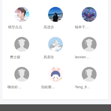
晴空点点
高进步
钱串子123
樊士骏
风居住
laoxianrou
嗨你好8mm
别給爺装纯
Yang_811