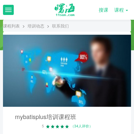
搜课
课程
T
o
g
课程列表
>
培训动态
>
联系我们
g
l
e
n
a
v
i
g
a
t
i
o
n
mybatisplus培训课程班
5
（34人评价）