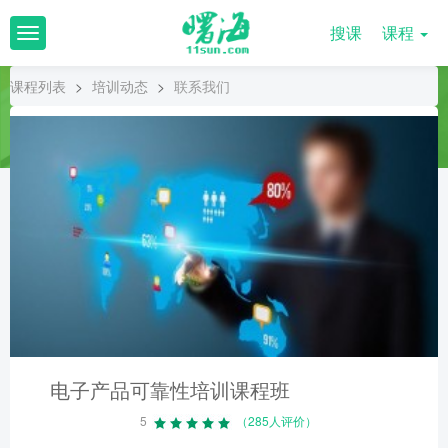
搜课
课程
T
o
g
课程列表
>
培训动态
>
联系我们
g
l
e
n
a
v
i
g
a
t
i
o
n
电子产品可靠性培训课程班
5
（285人评价）