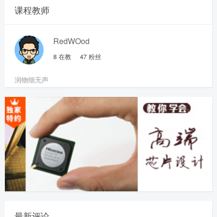
课程教师
RedWOod
8
在教
47
粉丝
润物细无声
最新评论