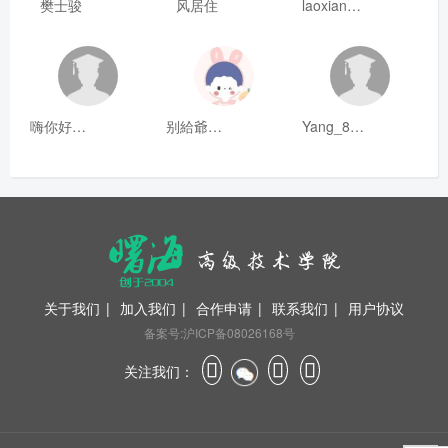
樊士骏
风居住
laoxianrou
嗨你好8mm
别給爺装纯
Yang_811
关于我们
|
加入我们
|
合作申请
|
联系我们
|
用户协议
备案号:沪ICP备08026168号
关注我们：