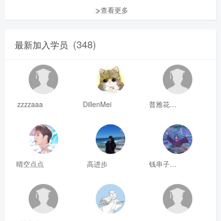
查看更多
(348)
最新加入学员
zzzzaaa
DillenMei
普雅花qya
晴空点点
高进步
钱串子123