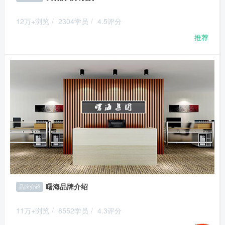
12万+浏览
/
2304学员
/
4.5评分
推荐
曙海品牌介绍
品牌介绍
11万+浏览
/
8552学员
/
4.3评分