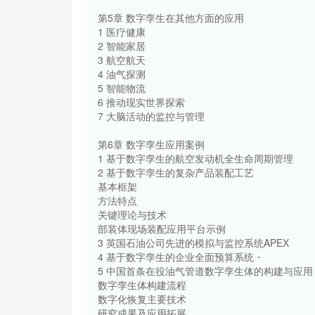
第5章 数字孪生在其他方面的应用
1 医疗健康
2 智能家居
3 航空航天
4 油气探测
5 智能物流
6 推动现实世界探索
7 大脑活动的监控与管理
第6章 数字孪生应用案例
1 基于数字孪生的航空发动机全生命周期管理
2 基于数字孪生的复杂产品装配工艺
基本框架
方法特点
关键理论与技术
部装体现场装配应用平台示例
3 英国石油公司先进的模拟与监控系统APEX
4 基于数字孪生的企业全面预算系统・
5 中国首条在役油气管道数字孪生体的构建与应用
数字孪生体构建流程
数字化恢复主要技术
研究成果及应用拓展