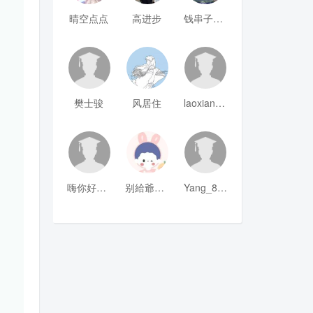
晴空点点
高进步
钱串子123
樊士骏
风居住
laoxianrou
嗨你好8mm
别給爺装纯
Yang_811