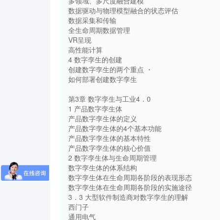
多领域、多尺度融合建模
数据驱动与物理模型融合的状态评估
数据采集和传输
全生命周期数据管理
VR呈现
高性能计算
4 数字孪生的创建
创建数字孪生的两个重点 ・
如何部署创建数字孪生
第3章 数字孪生与工业4．0
1 产品数字孪生体
产品数字孪生体的定义
产品数字孪生体的4个基本功能
产品数字孪生体的基本特性
产品数字孪生体的核心价值
2 数字孪生体与生命周期管理
数字孪生体的体系结构
数字孪生体在生命周期各阶段的表现形态
数字孪生体在生命周期各阶段的实施途径
3．3 大型软件制造商对数字孪生的理解
西门子
通用电气