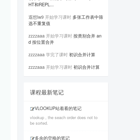
HT和REPL...
遐想lw9
开始学习课时
多张工作表中筛
选不重复值
zzzzaaa
开始学习课时
按类别合并 an
d 按位置合并
zzzzaaa
学完了课时
初识合并计算
zzzzaaa
开始学习课时
初识合并计算
课程最新笔记
VLOOKUP站着看的笔记
vlookup , the seach order does not to
be sorted.
多余的空格的笔记