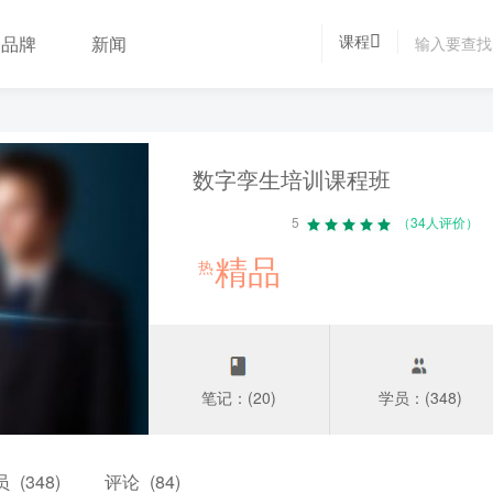
课程
品牌
新闻
数字孪生培训课程班
5
（34人评价）
精品
热
笔记：(20)
学员：(348)
员
(348)
评论
(84)