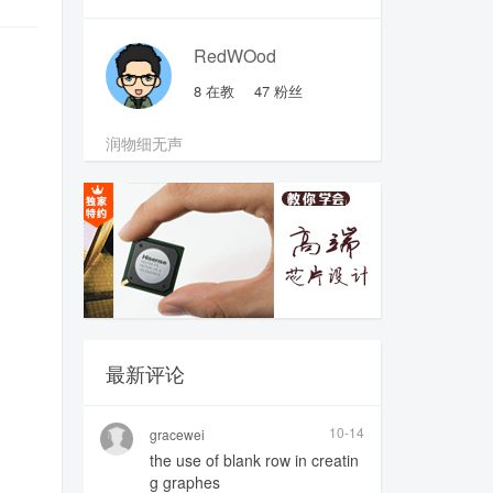
RedWOod
8
在教
47
粉丝
润物细无声
最新评论
10-14
gracewei
the use of blank row in creatin
g graphes