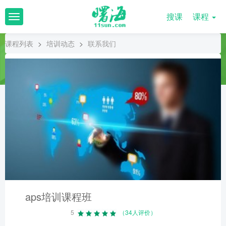
搜课
课程
T
o
g
课程列表
>
培训动态
>
联系我们
g
l
e
n
a
v
i
g
a
t
i
o
n
aps培训课程班
5
（34人评价）