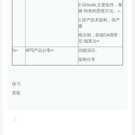
2.Qrtools,主要组件，掌
握 特有的思维方法。←
3.排产技术架构，排产
建
模示例，前端C#调用
后 端算法↵
5↵
APS产品分享↵
功能演示。
架构分享
练习
答疑