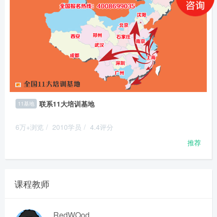
联系11大培训基地
11基地
6万+浏览
/
2010学员
/
4.4评分
推荐
课程教师
RedWOod