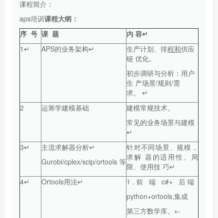
课程简介：
aps培训
课程大纲：
序
号
课
题
内
容
↵
1↵
APS的业务架构↵
生产计划、排
程和
供应
链 优化。
初步调研与分析：用户
生 产场景/规则/需
求。 ↵
2
运筹学建模基础
建模常规技术。
常见的业务场景与建模
↵
3↵
主流求解器分析↵
针对不同场景、规模，
求解 器的适用性、局
Gurobi/cplex/scip/ortools 等
限、使用技 巧↵
4↵
Ortools用法↵
1 . 前 端 c#+ 后 端
python+ortools,集成
第三方数学库。←