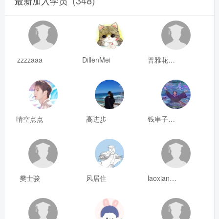
(348)
最新加入学员
zzzzaaa
DillenMei
普雅花qya
晴空点点
高进步
钱串子123
樊士骏
风居住
laoxianrou