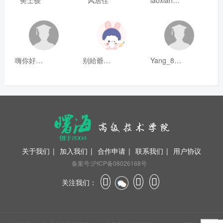
樊士骏
风居住
laoxianrou
嗨你好8mm
别給爺装纯
Yang_811
关于我们
|
加入我们
|
合作申请
|
联系我们
|
用户协议
备案号:沪ICP备08026168号
关注我们：