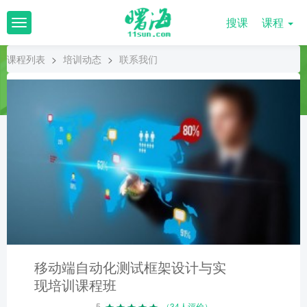
搜课
课程
T
o
g
课程列表
>
培训动态
>
联系我们
g
l
e
n
a
v
i
g
a
t
i
o
n
移动端自动化测试框架设计与实
现培训课程班
5
（34人评价）