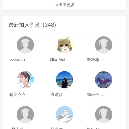
查看更多
(348)
最新加入学员
zzzzaaa
DillenMei
普雅花qya
晴空点点
高进步
钱串子123