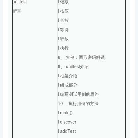
unittest
l 轻敲
断言
l 按压
l 长按
l 等待
l 释放
l 执行
8、 实例：图形密码解锁
9、 unittest介绍
l 框架介绍
l 组成部分
l 编写测试用例的思路
10、 执行用例的方法
l main()
l discover
l addTest