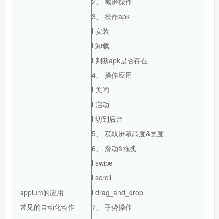
2、 截屏操作
3、 操作apk
l 安装
l 卸载
l 判断apk是否存在
4、 操作应用
l 关闭
l 启动
l 切到后台
5、 获取屏幕高度&宽度
6、 滑动&拖拽
l swipe
l scroll
appium的应用
l drag_and_drop
常见的自动化动作
7、 手势操作