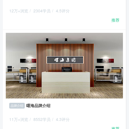
12万+浏览
/
2304学员
/
4.5评分
推荐
曙海品牌介绍
品牌介绍
11万+浏览
/
8552学员
/
4.3评分
推荐