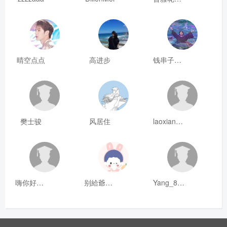
晴空点点
高进步
钱串子123
樊士骏
风居住
laoxianrou
嗨你好8mm
别給爺装纯
Yang_811