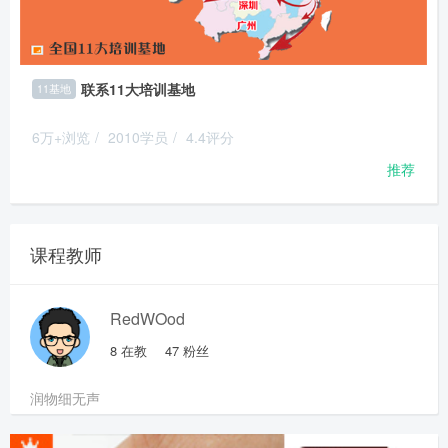
联系11大培训基地
11基地
6万+浏览
/
2010学员
/
4.4评分
推荐
课程教师
RedWOod
8
在教
47
粉丝
润物细无声