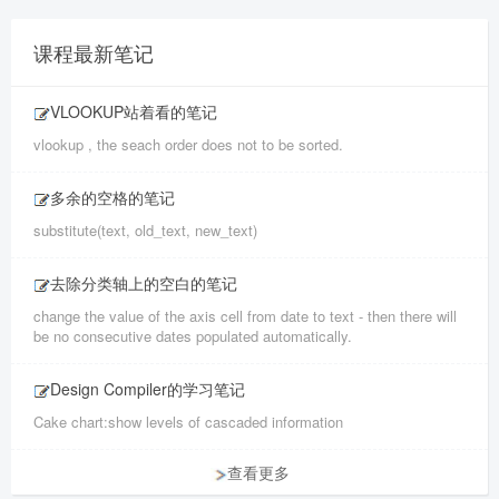
课程最新笔记
VLOOKUP站着看的笔记
vlookup , the seach order does not to be sorted.
多余的空格的笔记
substitute(text, old_text, new_text)
去除分类轴上的空白的笔记
change the value of the axis cell from date to text - then there will
be no consecutive dates populated automatically.
Design Compiler的学习笔记
Cake chart:show levels of cascaded information
查看更多