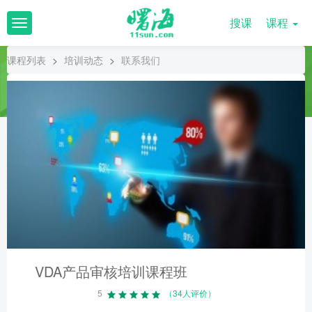
搜课
课程
T
o
g
课程列表
>
培训动态
>
联系我们
g
l
e
n
a
v
i
g
a
t
i
o
n
VDA产品审核培训课程班
5
（34人评价）