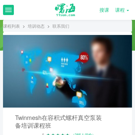
搜课
课程
T
o
g
课程列表
>
培训动态
>
联系我们
g
l
e
n
a
v
i
g
a
t
i
o
n
Twinmesh在容积式螺杆真空泵装
备培训课程班
5
（285人评价）