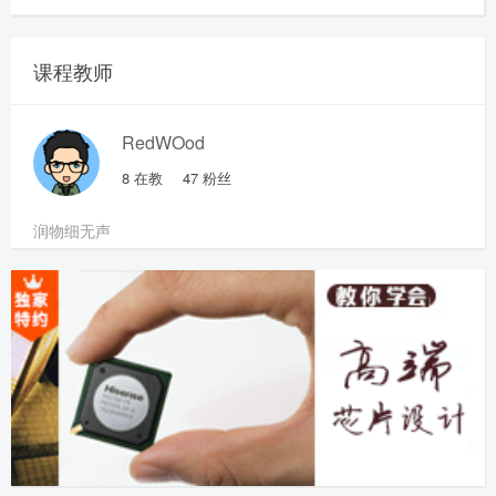
课程教师
RedWOod
8
在教
47
粉丝
润物细无声