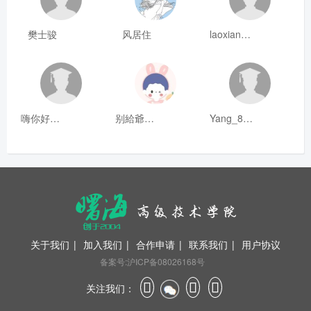
樊士骏
风居住
laoxianrou
嗨你好8mm
别給爺装纯
Yang_811
关于我们
|
加入我们
|
合作申请
|
联系我们
|
用户协议
备案号:沪ICP备08026168号
关注我们：