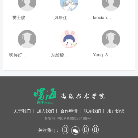
樊士骏
风居住
laoxianrou
嗨你好8mm
别給爺装纯
Yang_811
关于我们
|
加入我们
|
合作申请
|
联系我们
|
用户协议
备案号:沪ICP备08026168号
关注我们：