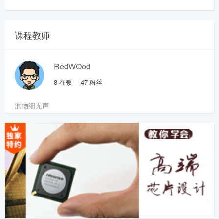
课程教师
RedWOod
8
在教
47
粉丝
润物细无声