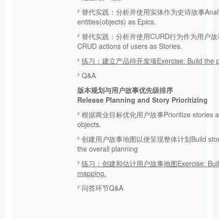
² 替代实践：分析并使用实体作为史诗故事Analyze an
entities(objects) as Epics.
² 替代实践：分析并使用CURD行为作为用户故事Ana
CRUD actions of users as Stories.
²
练习：建立产品待开发项
Exercise: Build the 
² Q&A
版本规划与用户故事优先级排序
Release
Planning
and
Story
P
rioritizing
² 根据商业目标优化用户故事Prioritize stories acco
objects.
² 创建用户故事地图以便呈现整体计划Build story map
the overall planning
²
练习：创建和估计用户故事地图
Exercise: Bui
mapping.
² 问答环节Q&A