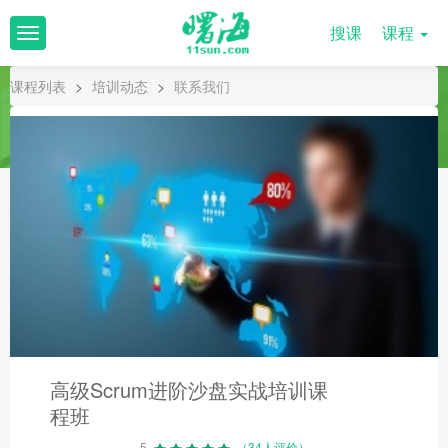
搜课
课程
T
o
g
课程列表
>
培训动态
>
联系我们
g
l
e
n
a
v
i
g
a
t
i
o
n
高级Scrum进阶沙盘实战培训课
程班
5
（34人评价）