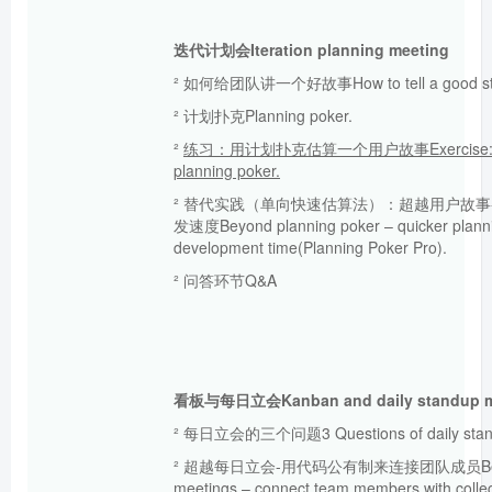
迭代计划会
Iteration planning meeting
² 如何给团队讲一个好故事How to tell a good stor
² 计划扑克Planning poker.
²
练习：用计划扑克估算一个用户故事
Exercise:
planning poker
.
² 替代实践（单向快速估算法）：超越用户故事
发速度Beyond planning poker – quicker planni
development time(Planning Poker Pro).
² 问答环节Q&A
看板与每日立会
Kanban and daily standup m
² 每日立会的三个问题3 Questions of daily stan
² 超越每日立会-用代码公有制来连接团队成员Beyon
meetings – connect team members with collec