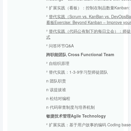
² 扩展实践（看板）：控制在制品数量Kanban: Keep
²
替代实践（S
crum vs.
KanBan
vs. DevOpsB
看板
Exercise: Beyond Kanban – Improve you
²
替代实践（代码公有制下的每日立会）：
师徒
式
² 问答环节Q&A
跨职能团队
Cross Functional Team
² 自组织原理
² 替代实践：1-3-9学习型师徒团队
n 团队职责
n 该提拔谁
n 松结对编程
n 代码审查制度与培养机制
敏捷技术管理A
gile Technology
² 扩展实践：基于用户故事的编码 Coding based on 