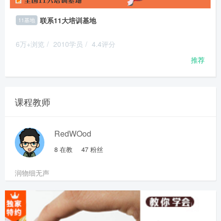
联系11大培训基地
11基地
6万+浏览
/
2010学员
/
4.4评分
推荐
课程教师
RedWOod
8
在教
47
粉丝
润物细无声