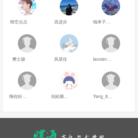
晴空点点
高进步
钱串子123
樊士骏
风居住
laoxianrou
嗨你好8mm
别給爺装纯
Yang_811