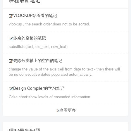
VLOOKUP站着看的笔记
vlookup , the seach order does not to be sorted.
多余的空格的笔记
substitute(text, old_text, new_text)
去除分类轴上的空白的笔记
change the value of the axis cell from date to text - then there will
be no consecutive dates populated automatically.
Design Compiler的学习笔记
Cake chart:show levels of cascaded information
查看更多
课程最新问题