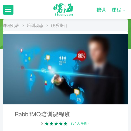
搜课
课程
T
o
g
课程列表
>
培训动态
>
联系我们
g
l
e
n
a
v
i
g
a
t
i
o
n
RabbitMQ培训课程班
5
（34人评价）