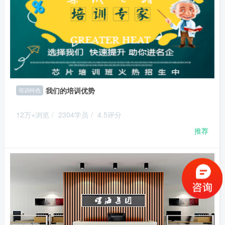
我们的培训优势
培训特色
12万+浏览
/
2304学员
/
4.5评分
推荐