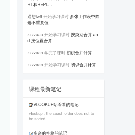
HT和REPL...
遐想lw9
开始学习课时
多张工作表中筛
选不重复值
zzzzaaa
开始学习课时
按类别合并 an
d 按位置合并
zzzzaaa
学完了课时
初识合并计算
zzzzaaa
开始学习课时
初识合并计算
课程最新笔记
VLOOKUP站着看的笔记
vlookup , the seach order does not to
be sorted.
多余的空格的笔记