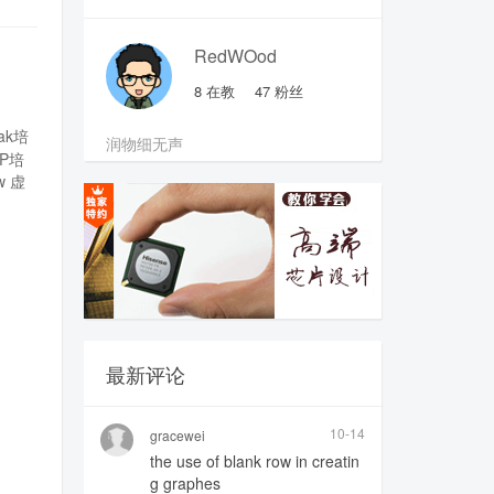
RedWOod
8
在教
47
粉丝
pak培
润物细无声
SP培
w
虚
最新评论
10-14
gracewei
the use of blank row in creatin
g graphes