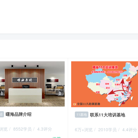
曙海品牌介绍
联系11大培训基地
绍
11基地
+浏览
/
8552学员
/
4.3评分
6万+浏览
/
2010学员
/
4.4评分