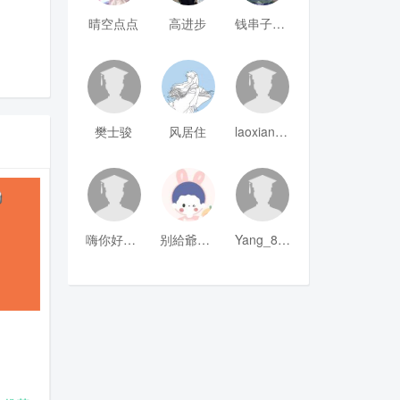
晴空点点
高进步
钱串子123
樊士骏
风居住
laoxianrou
嗨你好8mm
别給爺装纯
Yang_811