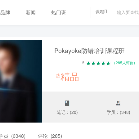
课程
品牌
新闻
热门班
Pokayoke防错培训课程班
5
（285人评价）
精品
热
笔记：(20)
学员：(348)
学员
(6348)
评论
(285)