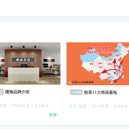
曙海品牌介绍
联系11大培训基地
绍
11基地
+浏览
/
8552学员
/
4.3评分
6万+浏览
/
2010学员
/
4.4评分
推荐