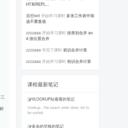
HT和REPL...
遐想lw9
开始学习课时
多张工作表中筛
选不重复值
zzzzaaa
开始学习课时
按类别合并 an
d 按位置合并
zzzzaaa
学完了课时
初识合并计算
zzzzaaa
开始学习课时
初识合并计算
课程最新笔记
车工
VLOOKUP站着看的笔记
vlookup , the seach order does not to
解
be sorted.
多余的空格的笔记