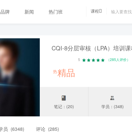
课程
品牌
新闻
热门班
CQI-8分层审核（LPA）培训
5
（285人评价）
精品
热
笔记：(20)
学员：(348)
学员
(6348)
评论
(285)