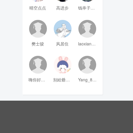
晴空点点
高进步
钱串子123
樊士骏
风居住
laoxianrou
嗨你好8mm
别給爺装纯
Yang_811