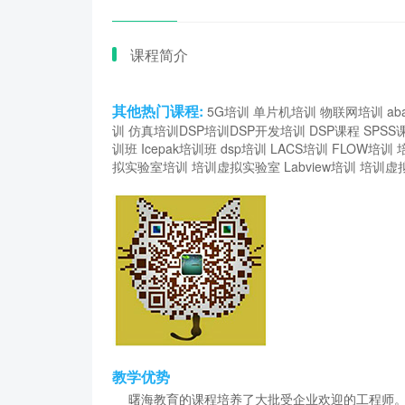
课程简介
其他热门课程:
5G培训
单片机培训
物联网培训
ab
训
仿真培训
DSP培训
DSP开发培训
DSP课程
SPSS
训班
Icepak培训班
dsp培训
LACS培训
FLOW培训
拟实验室培训
培训虚拟实验室
Labview培训
培训虚
教学优势
曙海教育的课程培养了大批受企业欢迎的工程师。