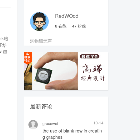
RedWOod
8
在教
47
粉丝
pak培
润物细无声
SP培
w
虚
最新评论
10-14
gracewei
the use of blank row in creatin
g graphes