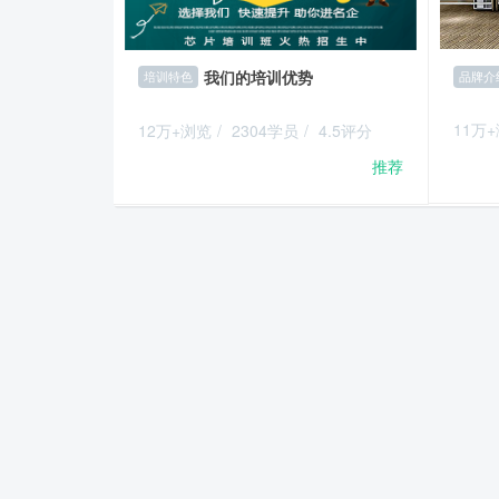
我们的培训优势
品牌介
培训特色
11万
12万+浏览
/
2304学员
/
4.5评分
推荐