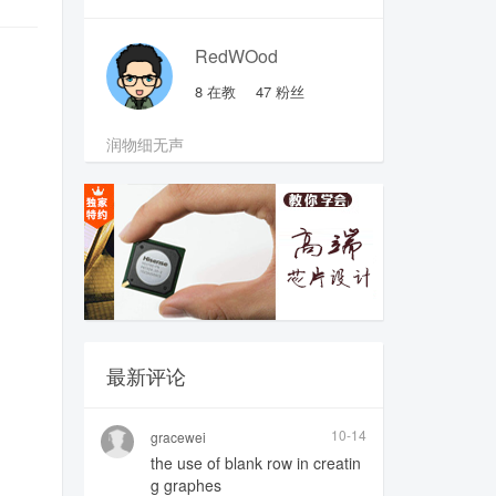
RedWOod
8
在教
47
粉丝
润物细无声
最新评论
10-14
gracewei
the use of blank row in creatin
g graphes