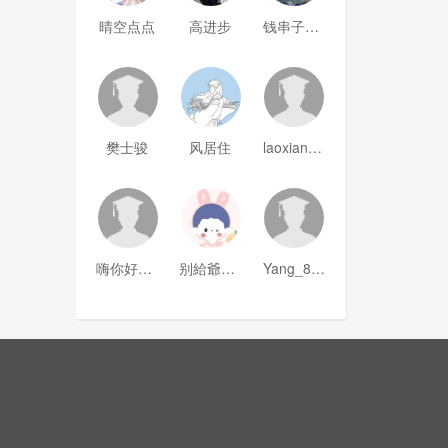
晴空点点
高进步
钱串子123
樊士骏
风居住
laoxianrou
嗨你好8mm
别給爺装纯
Yang_811