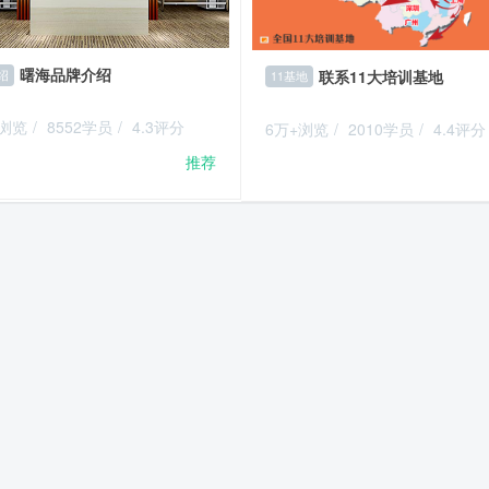
曙海品牌介绍
联系11大培训基地
绍
11基地
+浏览
/
8552学员
/
4.3评分
6万+浏览
/
2010学员
/
4.4评分
推荐