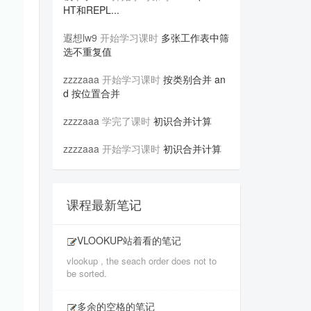
HT和REPL...
遐想lw9
开始学习课时
多张工作表中筛
选不重复值
zzzzaaa
开始学习课时
按类别合并 an
d 按位置合并
zzzzaaa
学完了课时
初识合并计算
zzzzaaa
开始学习课时
初识合并计算
课程最新笔记
VLOOKUP站着看的笔记
vlookup , the seach order does not to
be sorted.
多余的空格的笔记