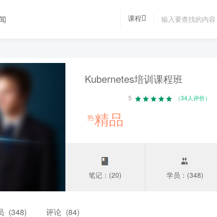
课程
闻
Kubernetes培训课程班
5
（34人评价）
精品
热
笔记：(20)
学员：(348)
员
(348)
评论
(84)