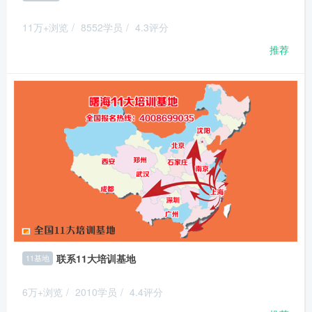
11万+浏览
/
8552学员
/
4.3评分
推荐
联系11大培训基地
11基地
6万+浏览
/
2010学员
/
4.4评分