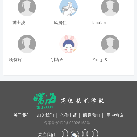
樊士骏
风居住
laoxianrou
嗨你好8mm
别給爺装纯
Yang_811
关于我们
|
加入我们
|
合作申请
|
联系我们
|
用户协议
备案号:沪ICP备08026168号
关注我们：