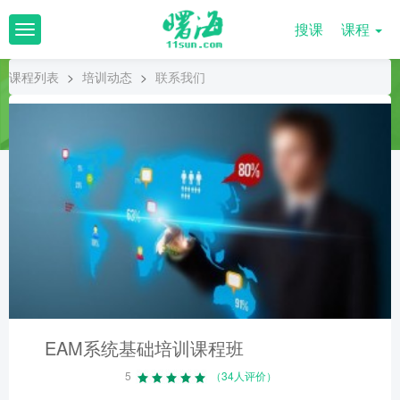
搜课
课程
T
o
g
课程列表
>
培训动态
>
联系我们
g
l
e
n
a
v
i
g
a
t
i
o
n
EAM系统基础培训课程班
5
（34人评价）