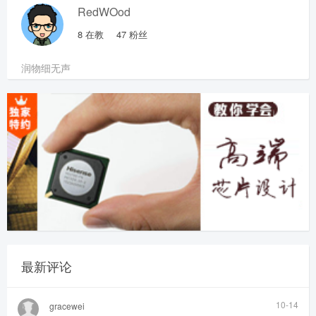
RedWOod
8
在教
47
粉丝
润物细无声
最新评论
10-14
gracewei