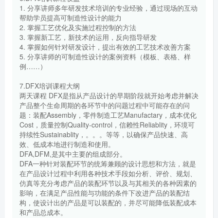
1. 分享讲师多年研发技术培训的专业经验，通过现场的互动
帮助学员提高可制造性设计的能力
2. 掌握工艺优化及实施过程控制的方法
3. 掌握新工艺，新技术的运用，反向指导研发
4. 掌握如何针对研发设计，提出有效的工艺技术改善方案
5. 分享讲师的可制造性设计的案例资料（模板、表格、样
例……）
7.DFX培训课程大纲
两天课程 DFX是指从产品设计的早期阶段就开始考虑并解决
产品整个生命周期的各环节中的问题过程中可能存在的问
题：装配Assembly，零件制造工艺Manufactary，成本优化
Cost，质量控制Quality-control，信赖性Reliablity，环境可
持续性Sustainablity，。。。等等，以确保产品快速、高
效、低成本地进行制造和使用。
DFA,DFM,是其中主要的组成部分。
DFA一种针对装配环节的统筹兼顾的设计思想和方法，就是
在产品设计过程中利用各种技术手段如分析、评价、规划、
仿真等充分考虑产品的装配环节以及与其相关的各种因素的
影响，在满足产品性能与功能的条件下改进产品的装配结
构，使设计出的产品是可以装配的，并尽可能降低装配成本
和产品总成本。