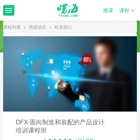
搜课
课程
T
o
g
课程列表
>
培训动态
>
联系我们
g
l
e
n
a
v
i
g
a
t
i
o
n
DFX-面向制造和装配的产品设计
培训课程班
5
（34人评价）