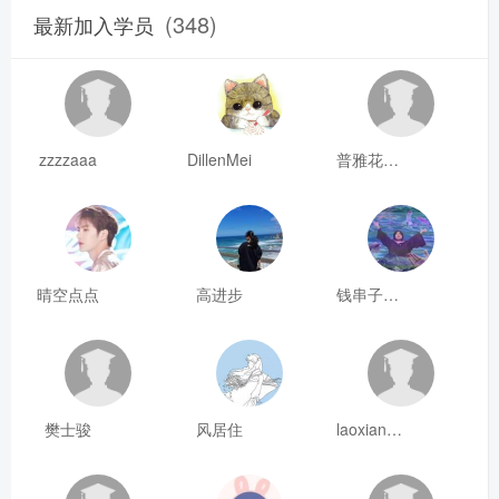
(348)
最新加入学员
zzzzaaa
DillenMei
普雅花qya
晴空点点
高进步
钱串子123
樊士骏
风居住
laoxianrou