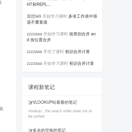
发
HT和REPL...
遐想lw9
开始学习课时
多张工作表中筛
选不重复值
zzzzaaa
开始学习课时
按类别合并 an
d 按位置合并
zzzzaaa
学完了课时
初识合并计算
zzzzaaa
开始学习课时
初识合并计算
课程新笔记
VLOOKUP站着看的笔记
临
vlookup , the seach order does not to
be sorted.
多余的空格的笔记