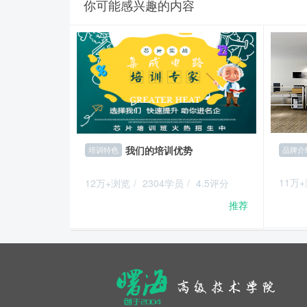
你可能感兴趣的内容
我们的培训优势
品牌介
培训特色
11万
12万+浏览
/
2304学员
/
4.5评分
推荐