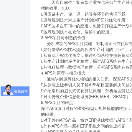
因应目前生产制造型企业在供应链与生产环节上
挥的效用。包括：
供应链中产、储、运、销等各环节的协调问题
运筹规划技术对主生产计划(MPS)的优化作用
APS技术在车间中的应用，包括工序级生产计划
运筹规划技术在仓储、运输中的应用 。
3.APS项目可创造的价值
分析成功的APS项目实施，对制造企业在供应
如何借助APS技术提高各级生产计划的可行性、
从资源匹配优化角度，探讨APS系统在提高资源
从生产计划时序优化角度，探讨APS系统在生产
从流程梳理与数据治理角度，分析APS系统在
4.APS的原理与相关概念
通俗讲解运筹优化领域的相关知识，探究APS
从原理上让参训人员了解APS项目需要解决问题
介绍常用的启发式优化算法原理，分析这些算法在
对比传统企业信息化系统(ERP, MES，SRM
5.APS项目的难点
探讨APS项目过程的业务模型到规划模型的转换
的问题。
对于外购APS产品，简述ERP基础数据与APS
外购APS产品与原有ERP系统之间的集成问题
自APS项目在的关注点与困难点