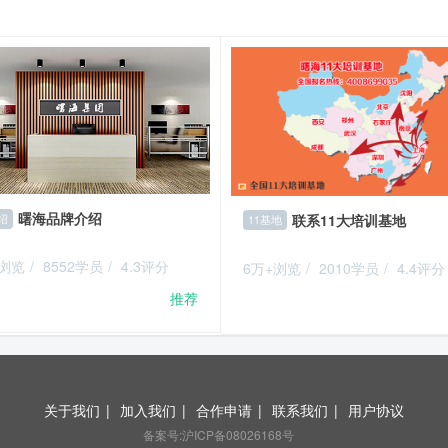
曙海品牌介绍
联系11大培训基地
绍
11基地
+浏览
/
8552学员
/
4.3评分
6万+浏览
/
2010学员
/
4.4评分
推荐
关于我们
|
加入我们
|
合作申请
|
联系我们
|
用户协议
备案号:沪ICP备08026168号