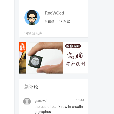
RedWOod
8
在教
47
粉丝
润物细无声
新评论
10-14
gracewei
the use of blank row in creatin
g graphes