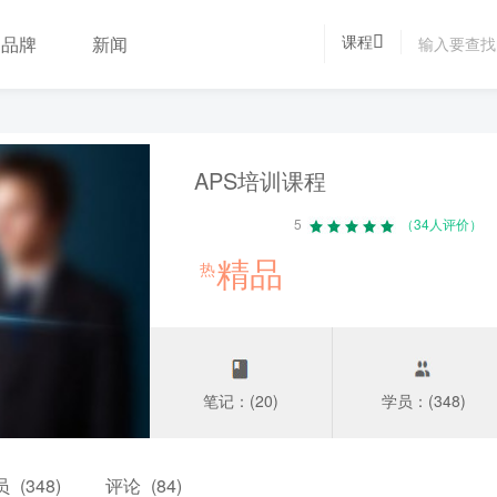
课程
品牌
新闻
APS培训课程
5
（34人评价）
精品
热
笔记：(20)
学员：(348)
员
(348)
评论
(84)