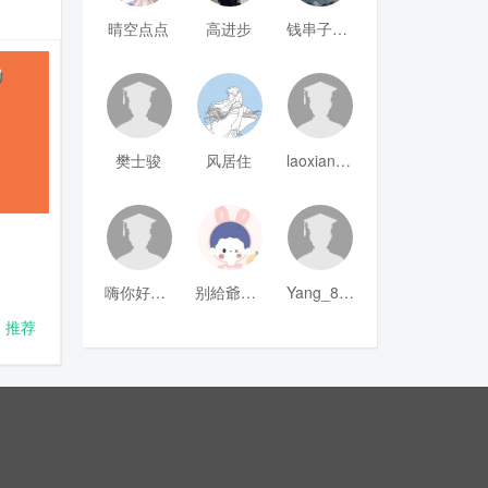
晴空点点
高进步
钱串子123
樊士骏
风居住
laoxianrou
嗨你好8mm
别給爺装纯
Yang_811
推荐