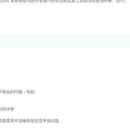
导向,老师将会与您分享设计的全流程以及工具的综合使用经验、技巧。
面临的问题；包括:
时间冲突
资源需求不清晰和按交货率低问题 。