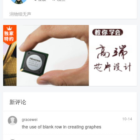
润物细无声
新评论
10-14
gracewei
the use of blank row in creating graphes