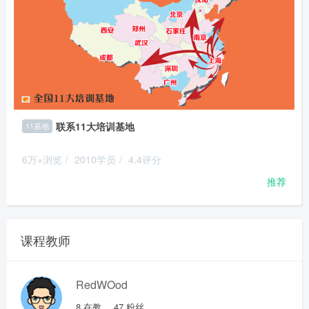
联系11大培训基地
11基地
6万+浏览
/
2010学员
/
4.4评分
推荐
课程教师
RedWOod
8
在教
47
粉丝