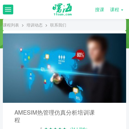
搜课
课程
T
o
g
课程列表
>
培训动态
>
联系我们
g
l
e
n
a
v
i
g
a
t
i
o
n
AMESIM热管理仿真分析培训课
程
5
（34人评价）