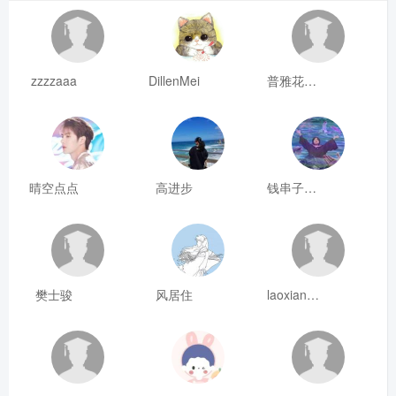
zzzzaaa
DillenMei
普雅花qya
晴空点点
高进步
钱串子123
樊士骏
风居住
laoxianrou