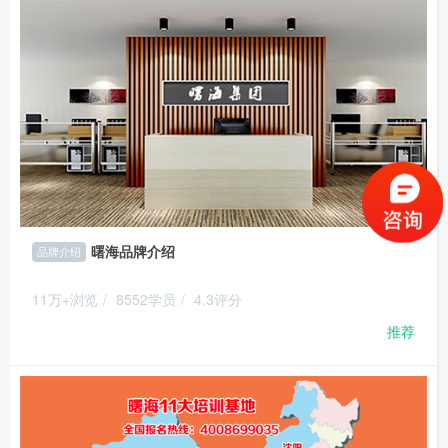
曙海品牌介绍
品牌介绍
11万+浏览
/
8552学员
/
4.3评分
推荐