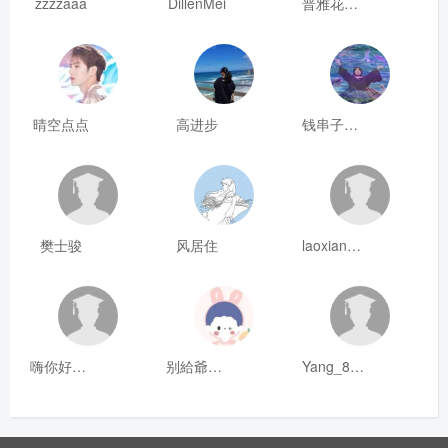
zzzzaaa
DillenMei
普雅花qya
晴空点点
高进步
钱串子123
樊士骏
风居住
laoxianrou
嗨你好8mm
别給爺装纯
Yang_811