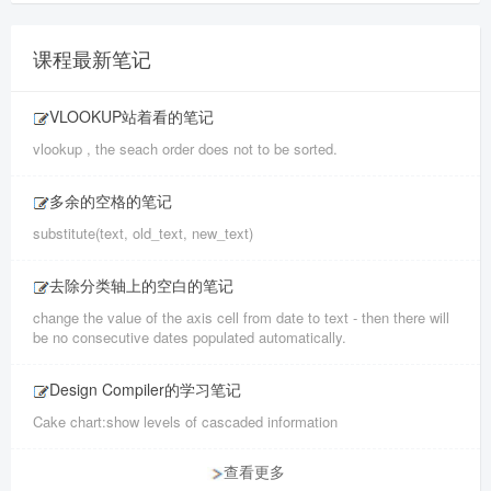
课程最新笔记
VLOOKUP站着看的笔记
vlookup , the seach order does not to be sorted.
多余的空格的笔记
substitute(text, old_text, new_text)
去除分类轴上的空白的笔记
change the value of the axis cell from date to text - then there will
be no consecutive dates populated automatically.
Design Compiler的学习笔记
Cake chart:show levels of cascaded information
查看更多