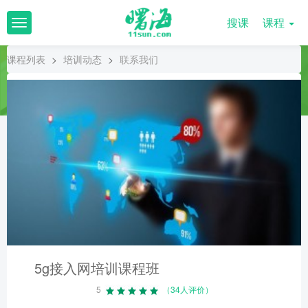
搜课
课程
T
o
g
课程列表
>
培训动态
>
联系我们
g
l
e
n
a
v
i
g
a
t
i
o
n
5g接入网培训课程班
5
（34人评价）