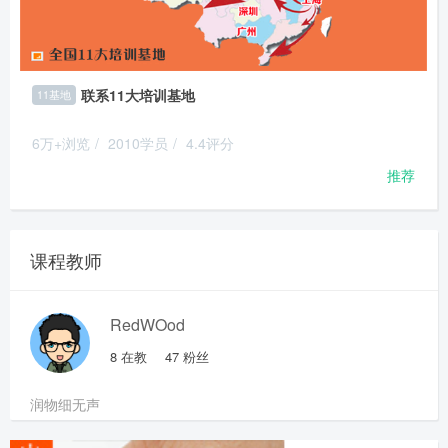
联系11大培训基地
11基地
6万+浏览
/
2010学员
/
4.4评分
推荐
课程教师
RedWOod
8
在教
47
粉丝
润物细无声