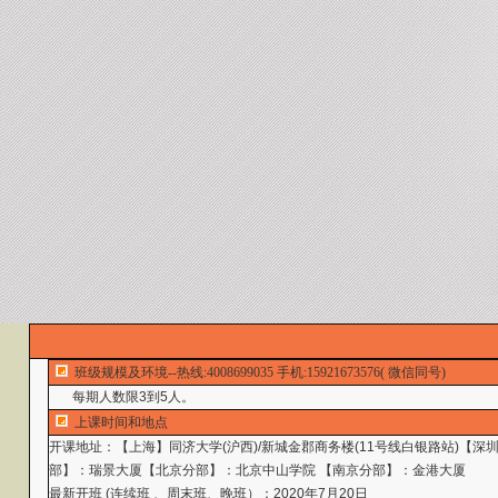
班级规模及环境--热线:4008699035 手机:15921673576( 微信同号)
每期人数限3到5人。
上课时间和地点
开课地址
：【上海】同济大学(沪西)/新城金郡商务楼(11号线白银路站)
部】：瑞景大厦【北京分部】：北京中山学院 【南京分部】：金港大厦
最新开班 (连续班 、周末班、晚班）：2020年7月20日