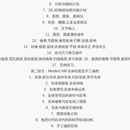
6、分析功能的介绍.
7、2D,3D线框绘图功能介绍
8、直线、圆弧、圆画法
9、矩形、椭圆.正多边形画法
10、文字输入.
11、图层、图素属性操作
12、修整:导圆角,修剪延伸,打断,连接,延伸.
13、转换:镜射.旋转,比例缩放.平移,单体补正,串连补正
14、各式尺寸标注操作
升曲面.昆氏曲面.直纹曲面,旋转曲面.扫描曲面.牵引曲面. 16、曲面的修整.导圆角,曲面
17、范例练习。
第二部分：MasterCAM 实体绘图及手工编程
1、实体:挤出实体,旋转实体,扫掠实体,举升实体
2、实体倒圆角,实体倒角.
3、实体薄壳,实体布林运算.
4、实体管理员的操作与应用.
5、实体修整与绘实体三视图.
6、实体与曲面互相转换.
7、图形转换介绍.
8、熟悉G代码.M代码和程序组成结构.
9、手工编程范例.