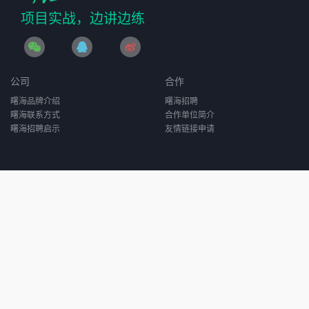
项目实战，边讲边练
公司
合作
曙海品牌介绍
曙海招聘
曙海联系方式
合作单位简介
曙海招聘启示
友情链接申请
服务介绍
学习路径简介
实战训练营详情
课程索引
隐私条款
Copyright @2004-2024 曙海培训