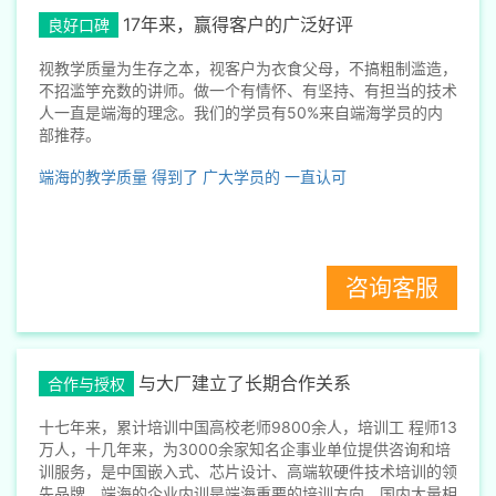
17年来，赢得客户的广泛好评
良好口碑
视教学质量为生存之本，视客户为衣食父母，不搞粗制滥造，
不招滥竽充数的讲师。做一个有情怀、有坚持、有担当的技术
人一直是端海的理念。我们的学员有50%来自端海学员的内
部推荐。
端海的教学质量
得到了
广大学员的
一直认可
咨询客服
与大厂建立了长期合作关系
合作与授权
十七年来，累计培训中国高校老师9800余人，培训工 程师13
万人，十几年来，为3000余家知名企事业单位提供咨询和培
训服务，是中国嵌入式、芯片设计、高端软硬件技术培训的领
先品牌。端海的企业内训是端海重要的培训方向。国内大量相